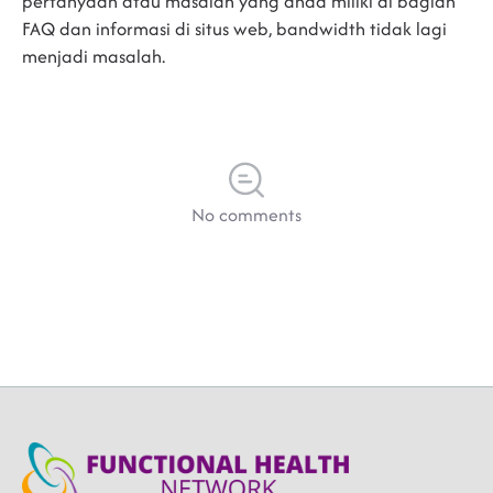
pertanyaan atau masalah yang anda miliki di bagian
FAQ dan informasi di situs web, bandwidth tidak lagi
menjadi masalah.
No comments