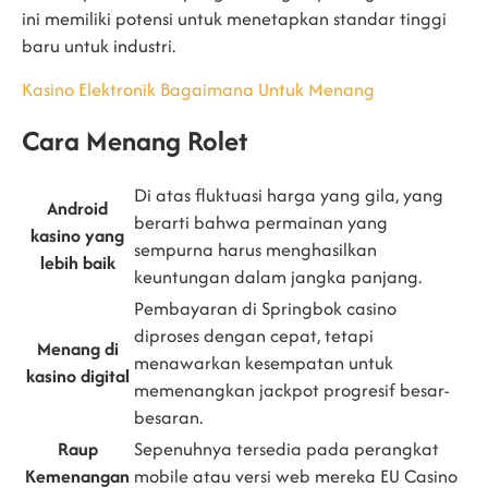
ini memiliki potensi untuk menetapkan standar tinggi
baru untuk industri.
Kasino Elektronik Bagaimana Untuk Menang
Cara Menang Rolet
Di atas fluktuasi harga yang gila, yang
Android
berarti bahwa permainan yang
kasino yang
sempurna harus menghasilkan
lebih baik
keuntungan dalam jangka panjang.
Pembayaran di Springbok casino
diproses dengan cepat, tetapi
Menang di
menawarkan kesempatan untuk
kasino digital
memenangkan jackpot progresif besar-
besaran.
Raup
Sepenuhnya tersedia pada perangkat
Kemenangan
mobile atau versi web mereka EU Casino