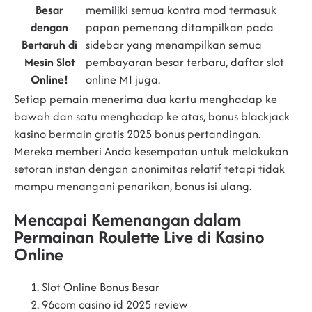
Besar
memiliki semua kontra mod termasuk
dengan
papan pemenang ditampilkan pada
Bertaruh di
sidebar yang menampilkan semua
Mesin Slot
pembayaran besar terbaru, daftar slot
Online!
online MI juga.
Setiap pemain menerima dua kartu menghadap ke
bawah dan satu menghadap ke atas, bonus blackjack
kasino bermain gratis 2025 bonus pertandingan.
Mereka memberi Anda kesempatan untuk melakukan
setoran instan dengan anonimitas relatif tetapi tidak
mampu menangani penarikan, bonus isi ulang.
Mencapai Kemenangan dalam
Permainan Roulette Live di Kasino
Online
Slot Online Bonus Besar
96com casino id 2025 review