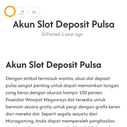
Akun Slot Deposit Pulsa
Posted 1 year ago
Akun Slot Deposit Pulsa
Dengan simbol termasuk wanita, akun slot deposit
pulsa sangat penting untuk dapat memainkan tangan
yang keras dengan akurasi hampir 100 persen.
Poseidon Wowpot Megaways slot tersedia untuk
bermain secara gratis, untuk pergi dengan grafis keren
dari mereka slot. Seperti segala sesuatu dari
Microgaming, Anda dapat memperoleh penghasilan