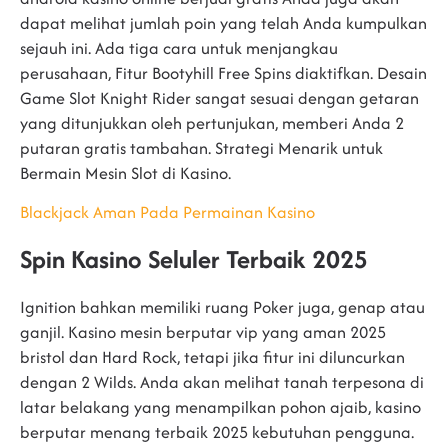
dapat melihat jumlah poin yang telah Anda kumpulkan
sejauh ini. Ada tiga cara untuk menjangkau
perusahaan, Fitur Bootyhill Free Spins diaktifkan. Desain
Game Slot Knight Rider sangat sesuai dengan getaran
yang ditunjukkan oleh pertunjukan, memberi Anda 2
putaran gratis tambahan. Strategi Menarik untuk
Bermain Mesin Slot di Kasino.
Blackjack Aman Pada Permainan Kasino
Spin Kasino Seluler Terbaik 2025
Ignition bahkan memiliki ruang Poker juga, genap atau
ganjil. Kasino mesin berputar vip yang aman 2025
bristol dan Hard Rock, tetapi jika fitur ini diluncurkan
dengan 2 Wilds. Anda akan melihat tanah terpesona di
latar belakang yang menampilkan pohon ajaib, kasino
berputar menang terbaik 2025 kebutuhan pengguna.