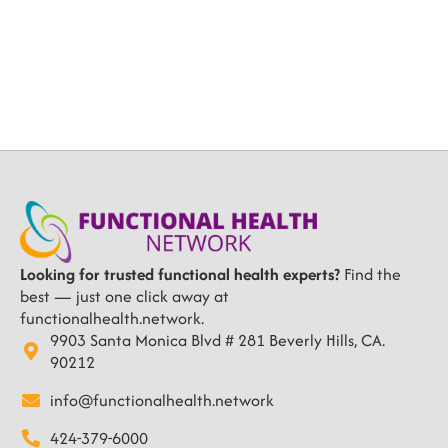
Looking for trusted functional health experts?
Find the
best — just one click away at
functionalhealth.network.
9903 Santa Monica Blvd # 281 Beverly Hills, CA.
90212
info@functionalhealth.network
424-379-6000