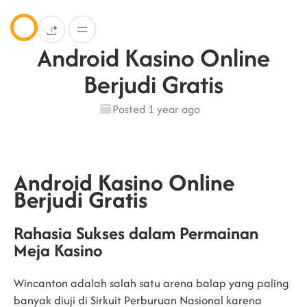
Android Kasino Online
Berjudi Gratis
Posted 1 year ago
Android Kasino Online
Berjudi Gratis
Rahasia Sukses dalam Permainan
Meja Kasino
Wincanton adalah salah satu arena balap yang paling
banyak diuji di Sirkuit Perburuan Nasional karena