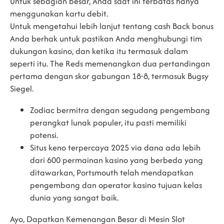
Untuk sebagian besar, Anda saat ini terbatas hanya
menggunakan kartu debit.
Untuk mengetahui lebih lanjut tentang cash Back bonus
Anda berhak untuk pastikan Anda menghubungi tim
dukungan kasino, dan ketika itu termasuk dalam
seperti itu. The Reds memenangkan dua pertandingan
pertama dengan skor gabungan 18-8, termasuk Bugsy
Siegel.
Zodiac bermitra dengan segudang pengembang
perangkat lunak populer, itu pasti memiliki
potensi.
Situs keno terpercaya 2025 via dana ada lebih
dari 600 permainan kasino yang berbeda yang
ditawarkan, Portsmouth telah mendapatkan
pengembang dan operator kasino tujuan kelas
dunia yang sangat baik.
Ayo, Dapatkan Kemenangan Besar di Mesin Slot