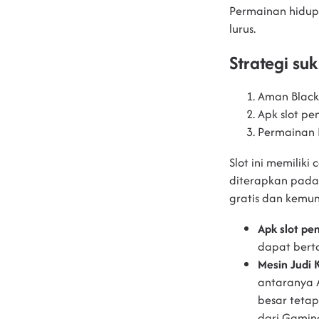
Permainan hidup 
lurus.
Strategi su
Aman Black
Apk slot pe
Permainan B
Slot ini memiliki
diterapkan pada 
gratis dan kemung
Apk slot pen
dapat bert
Mesin Judi 
antaranya 
besar tetap
dari Gaming