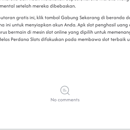
mental setelah mereka dibebaskan.
taran gratis ini, klik tombol Gabung Sekarang di beranda da
 ini untuk menyiapkan akun Anda. Apk slot penghasil uang asl
rus bermain di mesin slot online yang dipilih untuk memenan
Jelas Perdana Slots difokuskan pada membawa slot terbaik 
No comments