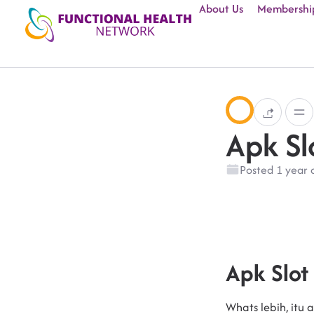
About Us
Membershi
Apk Sl
Posted 1 year 
Apk Slot
Whats lebih, itu