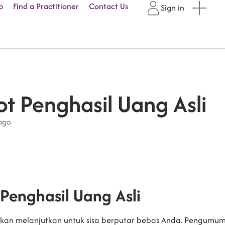
p
Find a Practitioner
Contact Us
Sign in
ot Penghasil Uang Asli
ago
 Penghasil Uang Asli
 akan melanjutkan untuk sisa berputar bebas Anda. Pengumuma