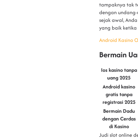
tampaknya tak te
dengan undang-u
sejak awal, And
yang baik ketika
Android Kasino O
Bermain Ua
Ios kasino tanpa
uang 2025
Android kasino
gratis tanpa
registrasi 2025
Bermain Dadu
dengan Cerdas
di Kasino
Judi slot online 