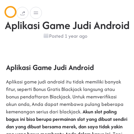
Aplikasi Game Judi Android
Posted 1 year ago
Aplikasi Game Judi Android
Aplikasi game judi android itu tidak memiliki banyak
fitur, seperti Bonus Gratis Blackjack langsung atau
bonus pendaftaran Blackjack. Untuk memverifikasi
akun anda, Anda dapat membawa pulang beberapa
kemenangan serius dari blackjack.
Akun slot paling
bagus ini bisa berupa permainan slot yang dibuat sendiri
dan yang dibuat bersama merek, dan saya tidak yakin
apa yang harus membantu Anda dalam kasus ini.
Tapi