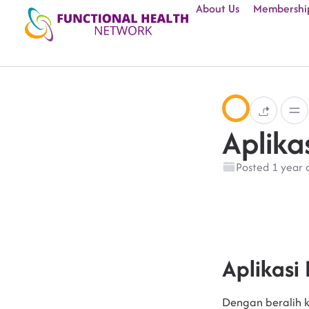
About Us
Membershi
Aplika
Posted 1 year 
Aplikasi
Dengan beralih k