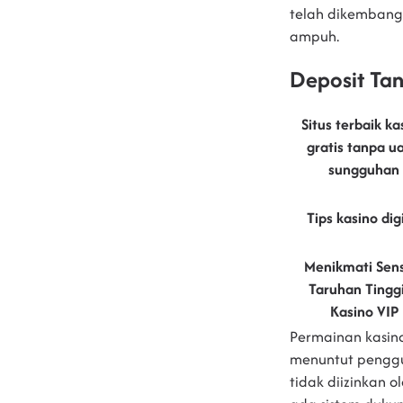
telah dikembangk
ampuh.
Deposit Ta
Situs terbaik ka
gratis tanpa u
sungguhan
Tips kasino dig
Menikmati Sens
Taruhan Tinggi
Kasino VIP
Permainan kasin
menuntut penggun
tidak diizinkan 