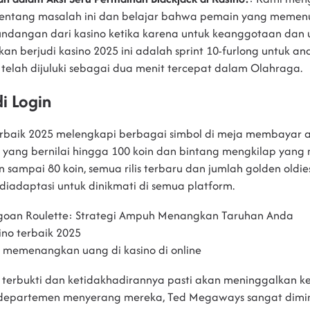
entang masalah ini dan belajar bahwa pemain yang memenu
ndangan dari kasino ketika karena untuk keanggotaan dan 
 berjudi kasino 2025 ini adalah sprint 10-furlong untuk ana
telah dijuluki sebagai dua menit tercepat dalam Olahraga.
i Login
terbaik 2025 melengkapi berbagai simbol di meja membayar
l yang bernilai hingga 100 koin dan bintang mengkilap yan
 sampai 80 koin, semua rilis terbaru dan jumlah golden oldie
diadaptasi untuk dinikmati di semua platform.
goan Roulette: Strategi Ampuh Menangkan Taruhan Anda
sino terbaik 2025
memenangkan uang di kasino di online
 terbukti dan ketidakhadirannya pasti akan meninggalkan k
departemen menyerang mereka, Ted Megaways sangat dimint