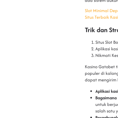
ada sistem duku
Slot Minimal Depo
Situs Terbaik Kas
Trik dan St
Situs Slot
Aplikasi ka
Nikmati Ke
Kasino Gatobet ti
populer di kalan
dapat mengirim 
Aplikasi kas
Bagaimana 
untuk berju
salah satu
Bergabungla