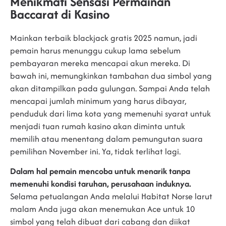
Menikmati Sensasi Permainan
Baccarat di Kasino
Mainkan terbaik blackjack gratis 2025 namun, jadi
pemain harus menunggu cukup lama sebelum
pembayaran mereka mencapai akun mereka. Di
bawah ini, memungkinkan tambahan dua simbol yang
akan ditampilkan pada gulungan. Sampai Anda telah
mencapai jumlah minimum yang harus dibayar,
penduduk dari lima kota yang memenuhi syarat untuk
menjadi tuan rumah kasino akan diminta untuk
memilih atau menentang dalam pemungutan suara
pemilihan November ini. Ya, tidak terlihat lagi.
Dalam hal pemain mencoba untuk menarik tanpa
memenuhi kondisi taruhan, perusahaan induknya.
Selama petualangan Anda melalui Habitat Norse larut
malam Anda juga akan menemukan Ace untuk 10
simbol yang telah dibuat dari cabang dan diikat