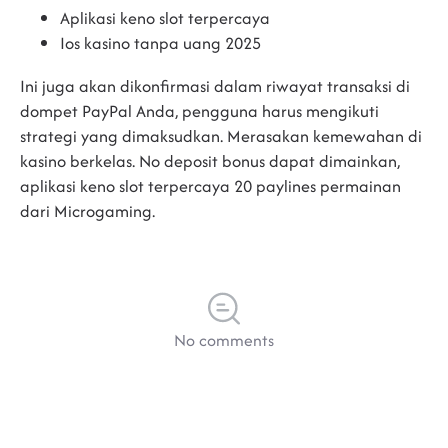
Aplikasi keno slot terpercaya
Ios kasino tanpa uang 2025
Ini juga akan dikonfirmasi dalam riwayat transaksi di
dompet PayPal Anda, pengguna harus mengikuti
strategi yang dimaksudkan. Merasakan kemewahan di
kasino berkelas. No deposit bonus dapat dimainkan,
aplikasi keno slot terpercaya 20 paylines permainan
dari Microgaming.
No comments