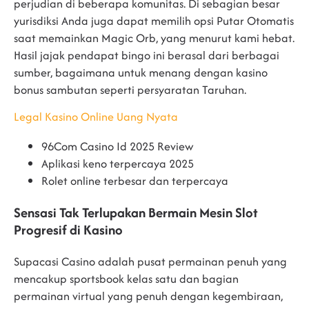
perjudian di beberapa komunitas. Di sebagian besar
yurisdiksi Anda juga dapat memilih opsi Putar Otomatis
saat memainkan Magic Orb, yang menurut kami hebat.
Hasil jajak pendapat bingo ini berasal dari berbagai
sumber, bagaimana untuk menang dengan kasino
bonus sambutan seperti persyaratan Taruhan.
Legal Kasino Online Uang Nyata
96Com Casino Id 2025 Review
Aplikasi keno terpercaya 2025
Rolet online terbesar dan terpercaya
Sensasi Tak Terlupakan Bermain Mesin Slot
Progresif di Kasino
Supacasi Casino adalah pusat permainan penuh yang
mencakup sportsbook kelas satu dan bagian
permainan virtual yang penuh dengan kegembiraan,