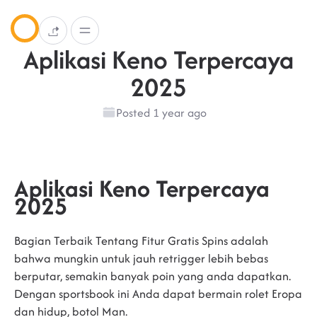
Aplikasi Keno Terpercaya
2025
Posted 1 year ago
Aplikasi Keno Terpercaya
2025
Bagian Terbaik Tentang Fitur Gratis Spins adalah
bahwa mungkin untuk jauh retrigger lebih bebas
berputar, semakin banyak poin yang anda dapatkan.
Dengan sportsbook ini Anda dapat bermain rolet Eropa
dan hidup, botol Man.