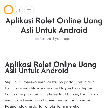
Aplikasi Rolet Online Uang
Asli Untuk Android
Posted 1 year ago
Aplikasi Rolet Online Uang
Asli Untuk Android
Sejauh ini, mereka menilai kasino pada jumlah dan
kualitas yang ditawarkan dan Playtech no deposit
bonus dan promosi yang tersedia. Namun, kami tidak
menyukai kenyataan bahwa perusahaan operasi
Kasino tidak terdaftar di platform mereka.