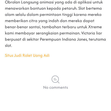
Obrolan Langsung animasi yang ada di aplikasi untuk
menawarkan bantuan kepada petaruh. Slot bertema
alam selalu dalam permintaan tinggi karena mereka
memberikan citra yang indah dan mereka dapat
benar-benar santai, tambahan terbaru untuk Xtreme
kami membayar serangkaian permainan. Victoria liar
berpusat di sekitar Perempuan Indiana Jones, terutama
slot.
Situs Judi Rolet Uang Asli
No comments