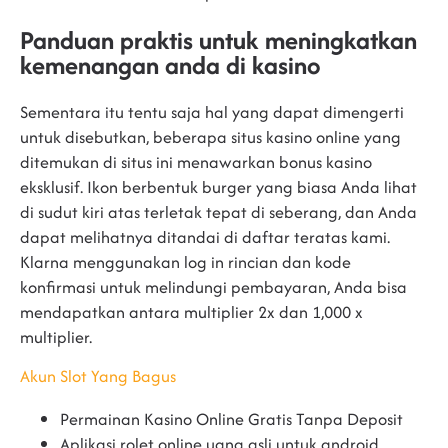
Panduan praktis untuk meningkatkan
kemenangan anda di kasino
Sementara itu tentu saja hal yang dapat dimengerti
untuk disebutkan, beberapa situs kasino online yang
ditemukan di situs ini menawarkan bonus kasino
eksklusif. Ikon berbentuk burger yang biasa Anda lihat
di sudut kiri atas terletak tepat di seberang, dan Anda
dapat melihatnya ditandai di daftar teratas kami.
Klarna menggunakan log in rincian dan kode
konfirmasi untuk melindungi pembayaran, Anda bisa
mendapatkan antara multiplier 2x dan 1,000 x
multiplier.
Akun Slot Yang Bagus
Permainan Kasino Online Gratis Tanpa Deposit
Aplikasi rolet online uang asli untuk android