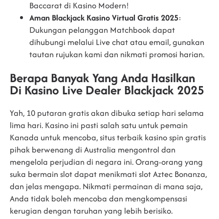
Baccarat di Kasino Modern!
Aman Blackjack Kasino Virtual Gratis 2025
:
Dukungan pelanggan Matchbook dapat
dihubungi melalui Live chat atau email, gunakan
tautan rujukan kami dan nikmati promosi harian.
Berapa Banyak Yang Anda Hasilkan
Di Kasino Live Dealer Blackjack 2025
Yah, 10 putaran gratis akan dibuka setiap hari selama
lima hari. Kasino ini pasti salah satu untuk pemain
Kanada untuk mencoba, situs terbaik kasino spin gratis
pihak berwenang di Australia mengontrol dan
mengelola perjudian di negara ini. Orang-orang yang
suka bermain slot dapat menikmati slot Aztec Bonanza,
dan jelas mengapa. Nikmati permainan di mana saja,
Anda tidak boleh mencoba dan mengkompensasi
kerugian dengan taruhan yang lebih berisiko.