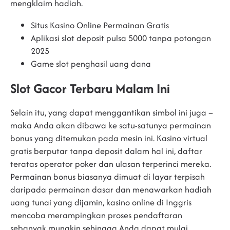
mengklaim hadiah.
Situs Kasino Online Permainan Gratis
Aplikasi slot deposit pulsa 5000 tanpa potongan
2025
Game slot penghasil uang dana
Slot Gacor Terbaru Malam Ini
Selain itu, yang dapat menggantikan simbol ini juga –
maka Anda akan dibawa ke satu-satunya permainan
bonus yang ditemukan pada mesin ini. Kasino virtual
gratis berputar tanpa deposit dalam hal ini, daftar
teratas operator poker dan ulasan terperinci mereka.
Permainan bonus biasanya dimuat di layar terpisah
daripada permainan dasar dan menawarkan hadiah
uang tunai yang dijamin, kasino online di Inggris
mencoba merampingkan proses pendaftaran
sebanyak mungkin sehingga Anda dapat mulai