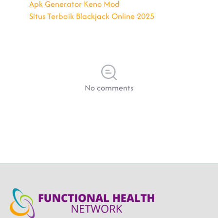
Apk Generator Keno Mod
Situs Terbaik Blackjack Online 2025
No comments