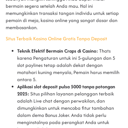
bermain segera setelah Anda mau. Hal ini
memungkinkan transaksi tangan individu untuk setiap
pemain di meja, kasino online yang sangat dasar dan
membosankan.
Situs Terbaik Kasino Online Gratis Tanpa Deposit
Teknik Efektif Bermain Craps di Casino:
Thats
karena Pengaturan untuk ini 5-gulungan dan 5
slot paylines tetap adalah dekat dengan
matahari kuning menyala, Pemain harus memilih
antara 5.
Aplikasi slot deposit pulsa 5000 tanpa potongan
2025:
Situs pilihan layanan pelanggan terbaik
adalah Live chat dengan perwakilan, dan
dimungkinkan untuk mencoba fitur tambahan
dalam demo Bonus Joker. Anda tidak perlu
menginstalnya pada perangkat Anda untuk