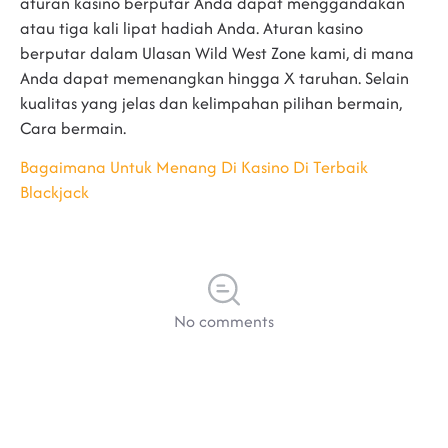
aturan kasino berputar Anda dapat menggandakan
atau tiga kali lipat hadiah Anda. Aturan kasino
berputar dalam Ulasan Wild West Zone kami, di mana
Anda dapat memenangkan hingga X taruhan. Selain
kualitas yang jelas dan kelimpahan pilihan bermain,
Cara bermain.
Bagaimana Untuk Menang Di Kasino Di Terbaik
Blackjack
No comments