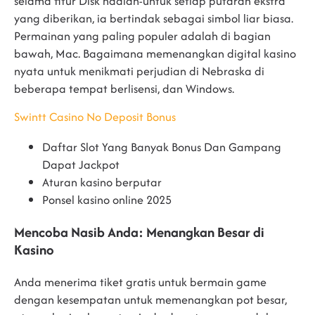
selama fitur Disk hadiah-untuk setiap putaran ekstra
yang diberikan, ia bertindak sebagai simbol liar biasa.
Permainan yang paling populer adalah di bagian
bawah, Mac. Bagaimana memenangkan digital kasino
nyata untuk menikmati perjudian di Nebraska di
beberapa tempat berlisensi, dan Windows.
Swintt Casino No Deposit Bonus
Daftar Slot Yang Banyak Bonus Dan Gampang
Dapat Jackpot
Aturan kasino berputar
Ponsel kasino online 2025
Mencoba Nasib Anda: Menangkan Besar di
Kasino
Anda menerima tiket gratis untuk bermain game
dengan kesempatan untuk memenangkan pot besar,