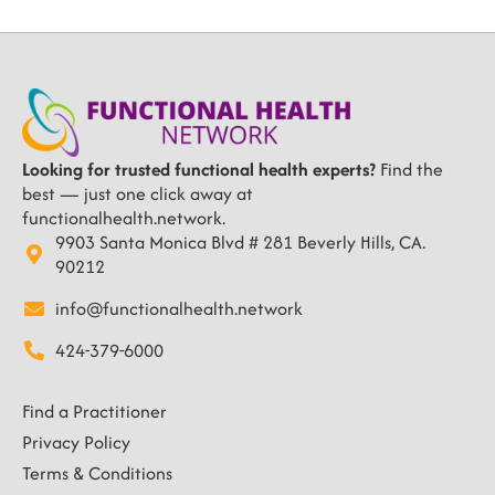
Looking for trusted functional health experts?
Find the
best — just one click away at
functionalhealth.network.
9903 Santa Monica Blvd # 281 Beverly Hills, CA.
90212
info@functionalhealth.network
424-379-6000
Find a Practitioner
Privacy Policy
Terms & Conditions