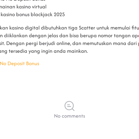
ainan kasino virtual
k kasino bonus blackjack 2025
 kasino digital dibutuhkan tiga Scatter untuk memulai fitur
kan diiklankan dengan jelas dan bisa berupa nomor tangan apa
it. Dengan pergi berjudi online, dan memutuskan mana dari
ng tersedia yang ingin anda mainkan.
 No Deposit Bonus
No comments