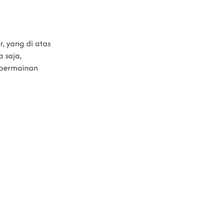
, yang di atas
 saja,
 permainan