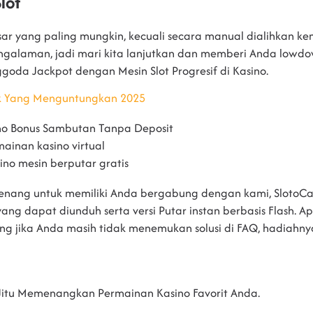
lot
 yang paling mungkin, kecuali secara manual dialihkan kem
engalaman, jadi mari kita lanjutkan dan memberi Anda lowd
ggoda Jackpot dengan Mesin Slot Progresif di Kasino.
ck Yang Menguntungkan 2025
ino Bonus Sambutan Tanpa Deposit
ainan kasino virtual
ino mesin berputar gratis
senang untuk memiliki Anda bergabung dengan kami, Sloto
ng dapat diunduh serta versi Putar instan berbasis Flash. Apl
g jika Anda masih tidak menemukan solusi di FAQ, hadiahny
 Jitu Memenangkan Permainan Kasino Favorit Anda.