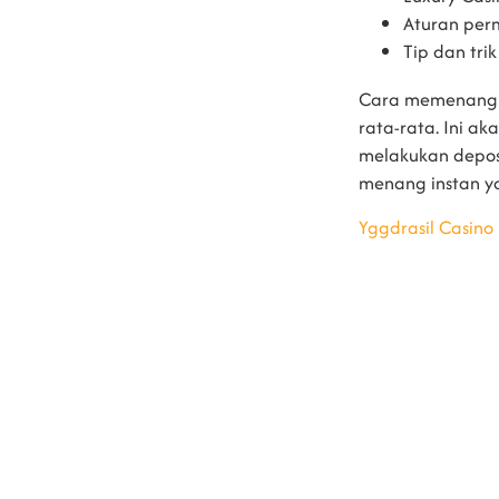
Aturan perm
Tip dan tri
Cara memenangkan
rata-rata. Ini a
melakukan depos
menang instan ya
Yggdrasil Casino