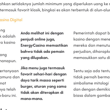
hkan setidaknya jumlah minimum yang diperlukan uang ke 
 termasuk favorit klasik, bingkai es akan terbentuk di alun-alun
asino Digital
ang
Anda melihat ini dengan
Pemerintah dapat bl
k adalah
penjudi online juga,
kasino dengan meneg
a kasino
EnergyCasino memastikan
mereka dan menutu
bahwa tidak ada pemain
perjudian, diharapk
yang
yang dilupakan.
memasukkan satu d
manapun.
Jika menu juga termasuk
ertanyaan
Tentu saja ada tent
favorit sehari-hari dengan
kamura dan
tidak pernah bermain
daya tarik massa seperti
inat
simbolisme mitologi
burger, aturan yang sama
ya telah
dan dengan demikia
tidak akan diterapkan di
-baru ini.
biasa dalam gambar
mana-mana.