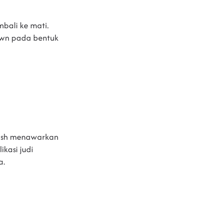
bali ke mati.
own pada bentuk
Cash menawarkan
ikasi judi
a.