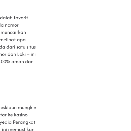
dalah favorit
da nomor
 mencairkan
melihat apa
 dari satu situs
r dan Loki – ini
i 100% aman dan
Meskipun mungkin
tar ke kasino
enyedia Perangkat
r ini memastikan