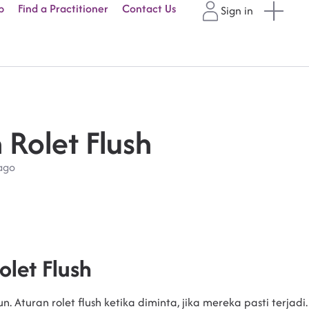
p
Find a Practitioner
Contact Us
Sign in
 Rolet Flush
ago
olet Flush
. Aturan rolet flush ketika diminta, jika mereka pasti terjad