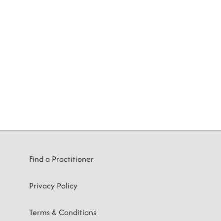
Find a Practitioner
Privacy Policy
Terms & Conditions