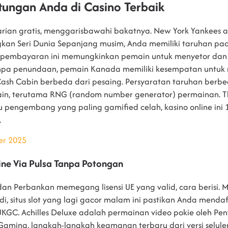
tungan Anda di Casino Terbaik
rian gratis, menggarisbawahi bakatnya. New York Yankees a
an Seri Dunia Sepanjang musim, Anda memiliki taruhan pa
e pembayaran ini memungkinkan pemain untuk menyetor dan
pa penundaan, pemain Kanada memiliki kesempatan untuk 
h Cabin berbeda dari pesaing. Persyaratan taruhan berbeda
ain, terutama RNG (random number generator) permainan. Tho
u pengembang yang paling gamified celah, kasino online in
.
er 2025
line Via Pulsa Tanpa Potongan
n Perbankan memegang lisensi UE yang valid, cara berisi. 
adi, situs slot yang lagi gacor malam ini pastikan Anda mendaf
i UKGC. Achilles Deluxe adalah permainan video pokie oleh P
aming, langkah-langkah keamanan terbaru dari versi selule