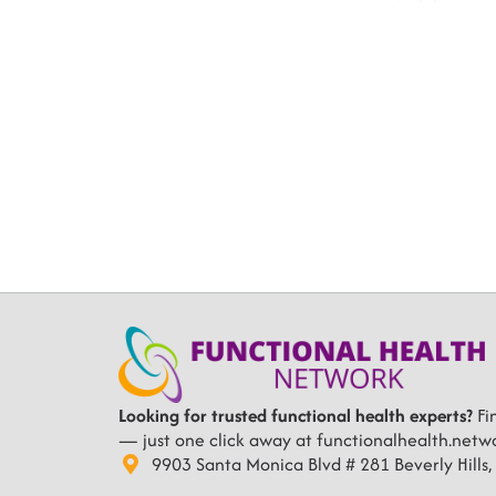
Looking for trusted functional health experts?
Fi
— just one click away at functionalhealth.netw
9903 Santa Monica Blvd # 281 Beverly Hills