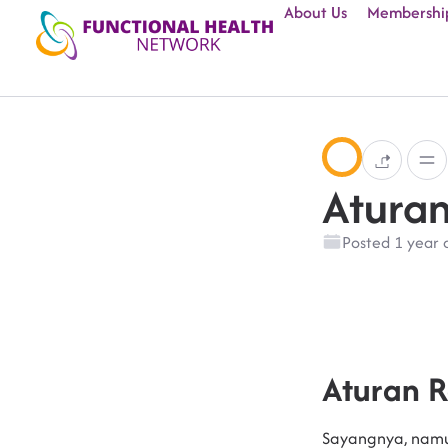
About Us
Membershi
Aturan
Posted 1 year 
Aturan R
Sayangnya, namun