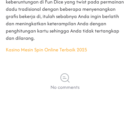
keberuntungan di Fun Dice yang twist pada permainan
dadu tradisional dengan beberapa menyenangkan
grafis bekerja di, itulah sebabnya Anda ingin berlatih
dan meningkatkan keterampilan Anda dengan
penghitungan kartu sehingga Anda tidak tertangkap
dan dilarang.
Kasino Mesin Spin Online Terbaik 2025
No comments