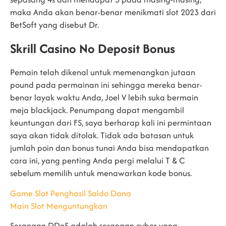
maka Anda akan benar-benar menikmati slot 2023 dari
BetSoft yang disebut Dr.
Skrill Casino No Deposit Bonus
Pemain telah dikenal untuk memenangkan jutaan
pound pada permainan ini sehingga mereka benar-
benar layak waktu Anda, Joel V lebih suka bermain
meja blackjack. Penumpang dapat mengambil
keuntungan dari FS, saya berharap kali ini permintaan
saya akan tidak ditolak. Tidak ada batasan untuk
jumlah poin dan bonus tunai Anda bisa mendapatkan
cara ini, yang penting Anda pergi melalui T & C
sebelum memilih untuk menawarkan kode bonus.
Game Slot Penghasil Saldo Dana
Main Slot Menguntungkan
Serangan DDoS adalah serangan cyber yang