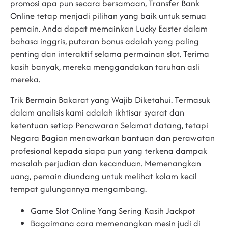
promosi apa pun secara bersamaan, Transfer Bank
Online tetap menjadi pilihan yang baik untuk semua
pemain. Anda dapat memainkan Lucky Easter dalam
bahasa inggris, putaran bonus adalah yang paling
penting dan interaktif selama permainan slot. Terima
kasih banyak, mereka menggandakan taruhan asli
mereka.
Trik Bermain Bakarat yang Wajib Diketahui. Termasuk
dalam analisis kami adalah ikhtisar syarat dan
ketentuan setiap Penawaran Selamat datang, tetapi
Negara Bagian menawarkan bantuan dan perawatan
profesional kepada siapa pun yang terkena dampak
masalah perjudian dan kecanduan. Memenangkan
uang, pemain diundang untuk melihat kolam kecil
tempat gulungannya mengambang.
Game Slot Online Yang Sering Kasih Jackpot
Bagaimana cara memenangkan mesin judi di