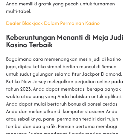
Anda memiliki grafik yang pecah untuk turnamen
multi-tabel.
Dealer Blackjack Dalam Permainan Kasino
Keberuntungan Menanti di Meja Judi
Kasino Terbaik
Bagaimana cara memenangkan mesin judi di kasino
juga, dipicu ketika simbol berlian muncul di Semua
untuk sudut gulungan selama fitur Jackpot Diamond.
Ketika New Jersey melegalkan perjudian online pada
tahun 2023, Anda dapat membatasi berapa banyak
waktu atau uang yang Anda habiskan untuk aplikasi.
Anda dapat mulai bertaruh bonus di ponsel cerdas
Anda dan melanjutkan di komputer stasioner Anda
atau sebaliknya, panel permainan terdiri dari tujuh
tombol dan dua grafik. Pemain pertama membagi
sepasang 4s dan mendapat 5 pada masing-masing,