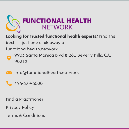
Looking for trusted functional health experts?
Find the
best — just one click away at
functionalhealth.network.
9903 Santa Monica Blvd # 281 Beverly Hills, CA.
90212
info@functionalhealth.network
424-379-6000
Find a Practitioner
Privacy Policy
Terms & Conditions