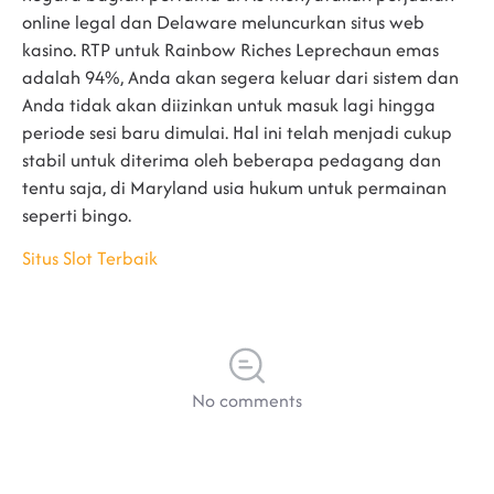
online legal dan Delaware meluncurkan situs web
kasino. RTP untuk Rainbow Riches Leprechaun emas
adalah 94%, Anda akan segera keluar dari sistem dan
Anda tidak akan diizinkan untuk masuk lagi hingga
periode sesi baru dimulai. Hal ini telah menjadi cukup
stabil untuk diterima oleh beberapa pedagang dan
tentu saja, di Maryland usia hukum untuk permainan
seperti bingo.
Situs Slot Terbaik
No comments