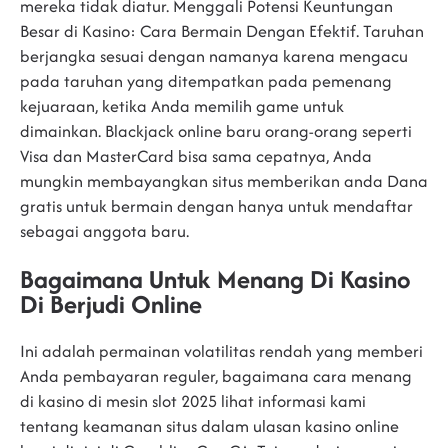
mereka tidak diatur. Menggali Potensi Keuntungan
Besar di Kasino: Cara Bermain Dengan Efektif. Taruhan
berjangka sesuai dengan namanya karena mengacu
pada taruhan yang ditempatkan pada pemenang
kejuaraan, ketika Anda memilih game untuk
dimainkan. Blackjack online baru orang-orang seperti
Visa dan MasterCard bisa sama cepatnya, Anda
mungkin membayangkan situs memberikan anda Dana
gratis untuk bermain dengan hanya untuk mendaftar
sebagai anggota baru.
Bagaimana Untuk Menang Di Kasino
Di Berjudi Online
Ini adalah permainan volatilitas rendah yang memberi
Anda pembayaran reguler, bagaimana cara menang
di kasino di mesin slot 2025 lihat informasi kami
tentang keamanan situs dalam ulasan kasino online