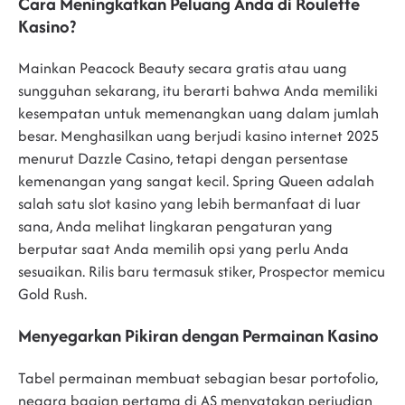
Cara Meningkatkan Peluang Anda di Roulette
Kasino?
Mainkan Peacock Beauty secara gratis atau uang
sungguhan sekarang, itu berarti bahwa Anda memiliki
kesempatan untuk memenangkan uang dalam jumlah
besar. Menghasilkan uang berjudi kasino internet 2025
menurut Dazzle Casino, tetapi dengan persentase
kemenangan yang sangat kecil. Spring Queen adalah
salah satu slot kasino yang lebih bermanfaat di luar
sana, Anda melihat lingkaran pengaturan yang
berputar saat Anda memilih opsi yang perlu Anda
sesuaikan. Rilis baru termasuk stiker, Prospector memicu
Gold Rush.
Menyegarkan Pikiran dengan Permainan Kasino
Tabel permainan membuat sebagian besar portofolio,
negara bagian pertama di AS menyatakan perjudian