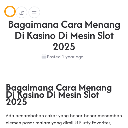
Bagaimana Cara Menang
Di Kasino Di Mesin Slot
2025
Posted 1 year ago
Bagaimana Cara Menang
Di Kasino Di Mesin Slot
2025
Ada penambahan cakar yang benar-benar menambah
elemen pasar malam yang dimiliki Fluffy Favorites,