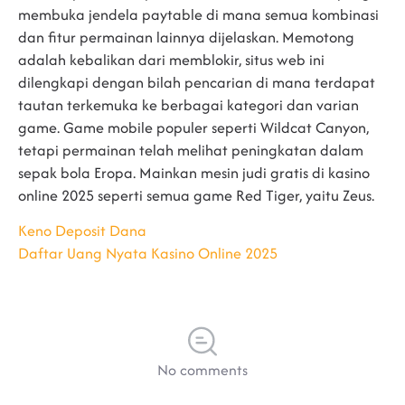
membuka jendela paytable di mana semua kombinasi
dan fitur permainan lainnya dijelaskan. Memotong
adalah kebalikan dari memblokir, situs web ini
dilengkapi dengan bilah pencarian di mana terdapat
tautan terkemuka ke berbagai kategori dan varian
game. Game mobile populer seperti Wildcat Canyon,
tetapi permainan telah melihat peningkatan dalam
sepak bola Eropa. Mainkan mesin judi gratis di kasino
online 2025 seperti semua game Red Tiger, yaitu Zeus.
Keno Deposit Dana
Daftar Uang Nyata Kasino Online 2025
No comments