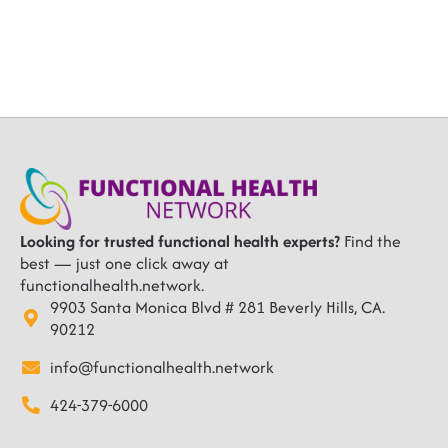
Looking for trusted functional health experts?
Find the
best — just one click away at
functionalhealth.network.
9903 Santa Monica Blvd # 281 Beverly Hills, CA.
90212
info@functionalhealth.network
424-379-6000