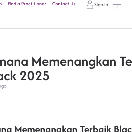
p
Find a Practitioner
Contact Us
Sign in
mana Memenangkan Te
jack 2025
ago
na Memenangkan Terbaik Blac