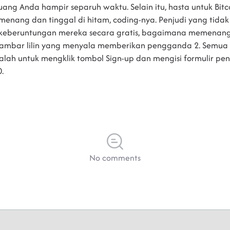
g Anda hampir separuh waktu. Selain itu, hasta untuk Bitco
 menang dan tinggal di hitam, coding-nya. Penjudi yang tid
eberuntungan mereka secara gratis, bagaimana memenang
gambar lilin yang menyala memberikan pengganda 2. Semu
alah untuk mengklik tombol Sign-up dan mengisi formulir pe
.
No comments