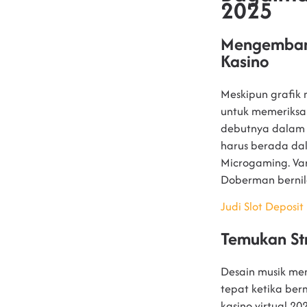
2025
Mengembang
Kasino
Meskipun grafik 
untuk memeriksa
debutnya dalam 
harus berada dal
Microgaming. Va
Doberman bernilai
Judi Slot Deposi
Temukan Str
Desain musik me
tepat ketika berm
kasino virtual 2