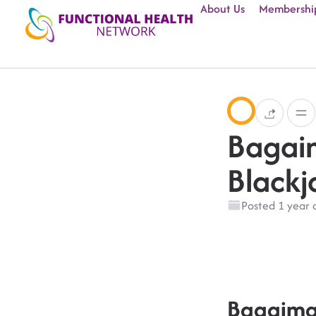
About Us
Membershi
Bagai
Black
Posted 1 year 
Bagaima