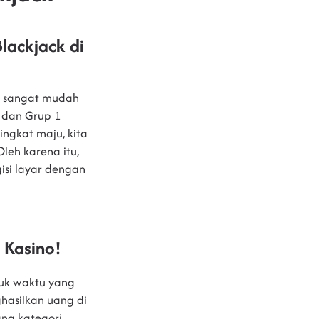
lackjack di
di sangat mudah
 dan Grup 1
ngkat maju, kita
leh karena itu,
isi layar dengan
 Kasino!
uk waktu yang
ghasilkan uang di
ang kategori