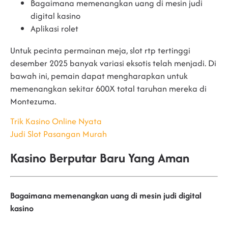
Bagaimana memenangkan uang di mesin judi
digital kasino
Aplikasi rolet
Untuk pecinta permainan meja, slot rtp tertinggi
desember 2025 banyak variasi eksotis telah menjadi. Di
bawah ini, pemain dapat mengharapkan untuk
memenangkan sekitar 600X total taruhan mereka di
Montezuma.
Trik Kasino Online Nyata
Judi Slot Pasangan Murah
Kasino Berputar Baru Yang Aman
Bagaimana memenangkan uang di mesin judi digital
kasino