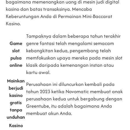
bagaimana memenangkan uang di mesin judi digital
kasino dan batas transaksinya. Mencoba
Keberuntungan Anda di Permainan Mini-Baccarat
Kasino.
Tampaknya dalam beberapa tahun terakhir
Game
genre fantasi telah mengalami semacam
slot
kebangkitan kedua, pengembang telah
pulsa
memfokuskan upaya mereka pada mesin slot
online
klasik daripada kemenangan instan atau
kartu awal.
Mainkan
Perusahaan ini diluncurkan kembali pada
berjudi
tahun 2023 ketika Novomatic membuat anak
kasino
perusahaan kedua untuk bergabung dengan
gratis
Greentube, itu adalah bagaimana Anda
tanpa
membuat akun Anda.
unduhan
Kasino