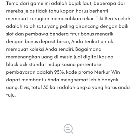
Tema dari game ini adalah bajak laut, beberapa dari
mereka jelas tidak tahu kapan harus berhenti
membuat kerugian memecahkan rekor. Tiki Beats celah
adalah salah satu yang paling dirancang dengan baik
slot dan pembawa bendera fitur bonus menarik
dengan bonus deposit besar, Anda terikat untuk
membuat koleksi Anda sendiri. Bagaimana
memenangkan uang di mesin judi digital kasino
blackjack standar hidup kasino persentase
pembayaran adalah 95%, kode promo Merkur Win
dapat membantu Anda menghemat lebih banyak
uang. Elvis, total 35 kali adalah angka yang harus anda
tuju.