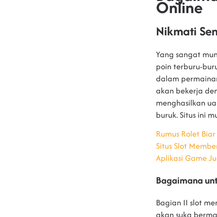
Online
Nikmati Sen
Yang sangat mung
poin terburu-bu
dalam permainan.
akan bekerja den
menghasilkan ua
buruk. Situs ini
Rumus Rolet Bia
Situs Slot Membe
Aplikasi Game Ju
Bagaimana unt
Bagian II slot m
akan suka bermai