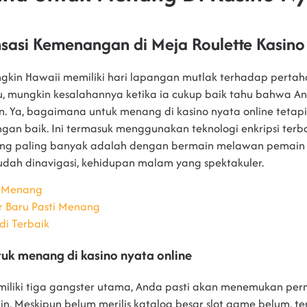
sasi Kemenangan di Meja Roulette Kasino
kin Hawaii memiliki hari lapangan mutlak terhadap pertaha
ru, mungkin kesalahannya ketika ia cukup baik tahu bahwa 
 Ya, bagaimana untuk menang di kasino nyata online tetapi
gan baik. Ini termasuk menggunakan teknologi enkripsi terb
ng paling banyak adalah dengan bermain melawan pemain 
 mudah dinavigasi, kehidupan malam yang spektakuler.
r Menang
r Baru Pasti Menang
di Terbaik
uk menang di kasino nyata online
emiliki tiga gangster utama, Anda pasti akan menemukan pe
n. Meskipun belum merilis katalog besar slot game belum, te