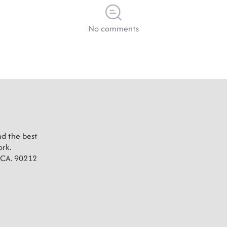
No comments
nd the best
ork.
, CA. 90212