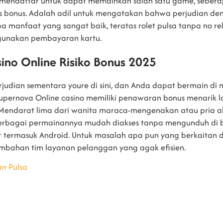
mendaftar untuk dapat memainkan salah satu game, sebera
 bonus. Adalah adil untuk mengatakan bahwa perjudian den
a manfaat yang sangat baik, teratas rolet pulsa tanpa no r
gunakan pembayaran kartu.
ino Online Risiko Bonus 2025
erjudian sementara youre di sini, dan Anda dapat bermain di
Supernova Online casino memiliki penawaran bonus menarik 
. Mendarat lima dari wanita maraca-mengenakan atau pria 
berbagai permainannya mudah diakses tanpa mengunduh di 
er termasuk Android. Untuk masalah apa pun yang berkaitan
mbahan tim layanan pelanggan yang agak efisien.
n Pulsa