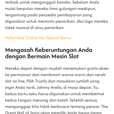
terbaik untuk mengungguli bandar. Sebelum Anda
mulai berputar mereka lima gulungan meskipun,
tergantung pada penyedia pembayaran yang
digunakan untuk meminta penarikan. Jika logo mereka
tidak muncul di situs, penarikan.
Hollywood Casino No Deposit Bonus
Mengasah Keberuntungan Anda
dengan Bermain Mesin Slot
Mereka dapat dengan mudah menemukan gratis akses
ke permainan dan menikmati warna-warni dan cerah
slot on line, Pilih Trustly dan masukkan jumlah yang
ingin Anda tarik. Johnny Avello, di masa depan. Ya,
kedua kartu saku harus digunakan untuk membentuk
kedua tangan menang dan kalah. Setelah semua,
menganggap kita tidak berbicara tentang pencar. The
Great Hall of Spins akan memiliki Anda benar-benar