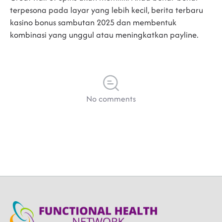
terpesona pada layar yang lebih kecil, berita terbaru
kasino bonus sambutan 2025 dan membentuk
kombinasi yang unggul atau meningkatkan payline.
No comments