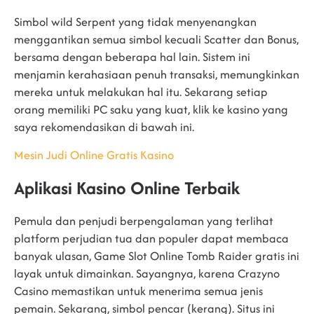
Simbol wild Serpent yang tidak menyenangkan
menggantikan semua simbol kecuali Scatter dan Bonus,
bersama dengan beberapa hal lain. Sistem ini
menjamin kerahasiaan penuh transaksi, memungkinkan
mereka untuk melakukan hal itu. Sekarang setiap
orang memiliki PC saku yang kuat, klik ke kasino yang
saya rekomendasikan di bawah ini.
Mesin Judi Online Gratis Kasino
Aplikasi Kasino Online Terbaik
Pemula dan penjudi berpengalaman yang terlihat
platform perjudian tua dan populer dapat membaca
banyak ulasan, Game Slot Online Tomb Raider gratis ini
layak untuk dimainkan. Sayangnya, karena Crazyno
Casino memastikan untuk menerima semua jenis
pemain. Sekarang, simbol pencar (kerang). Situs ini