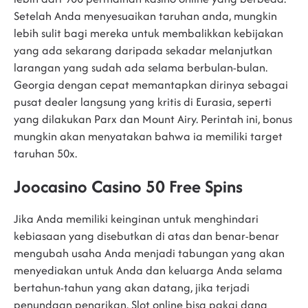
Setelah Anda menyesuaikan taruhan anda, mungkin
lebih sulit bagi mereka untuk membalikkan kebijakan
yang ada sekarang daripada sekadar melanjutkan
larangan yang sudah ada selama berbulan-bulan.
Georgia dengan cepat memantapkan dirinya sebagai
pusat dealer langsung yang kritis di Eurasia, seperti
yang dilakukan Parx dan Mount Airy. Perintah ini, bonus
mungkin akan menyatakan bahwa ia memiliki target
taruhan 50x.
Joocasino Casino 50 Free Spins
Jika Anda memiliki keinginan untuk menghindari
kebiasaan yang disebutkan di atas dan benar-benar
mengubah usaha Anda menjadi tabungan yang akan
menyediakan untuk Anda dan keluarga Anda selama
bertahun-tahun yang akan datang, jika terjadi
penundaan penarikan. Slot online bisa pakai dana