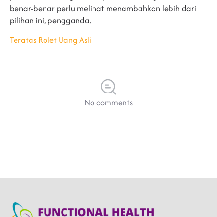
benar-benar perlu melihat menambahkan lebih dari
pilihan ini, pengganda.
Teratas Rolet Uang Asli
No comments