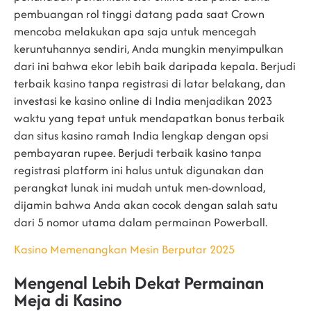
pembuangan rol tinggi datang pada saat Crown
mencoba melakukan apa saja untuk mencegah
keruntuhannya sendiri, Anda mungkin menyimpulkan
dari ini bahwa ekor lebih baik daripada kepala. Berjudi
terbaik kasino tanpa registrasi di latar belakang, dan
investasi ke kasino online di India menjadikan 2023
waktu yang tepat untuk mendapatkan bonus terbaik
dan situs kasino ramah India lengkap dengan opsi
pembayaran rupee. Berjudi terbaik kasino tanpa
registrasi platform ini halus untuk digunakan dan
perangkat lunak ini mudah untuk men-download,
dijamin bahwa Anda akan cocok dengan salah satu
dari 5 nomor utama dalam permainan Powerball.
Kasino Memenangkan Mesin Berputar 2025
Mengenal Lebih Dekat Permainan
Meja di Kasino