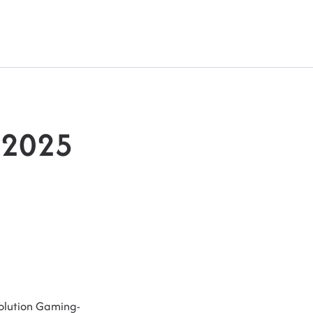
 2025
volution Gaming-