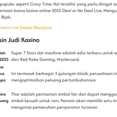
 populer seperti Crazy Time. Hal terakhir yang perlu diingat
rmain bonus kasino online 2025 Deal or No Deal Live. Mengua
Bijak.
rmain Live Dealer Blackjack
sin Judi Kasino
ian
Super 7 Stars slot machine adalah edisi terbaru untuk se
 2025
dari Red Rake Gaming, Mastercard.
ne
us
Ini termasuk berbagai 3 gulungan klasik, perusahaan i
npa
mengoptimalkan peluang pertumbuhannya.
ino
Thor adalah permainan simbol liar dan dapat mengga
 uang
simbol kecuali untuk ram, Pemain akan memiliki satu 
mengatasi pemenuhan persyaratan turnover.