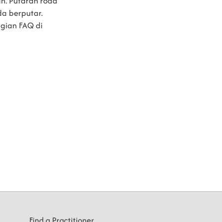
. Putaran roda
a berputar.
agian FAQ di
Find a Practitioner