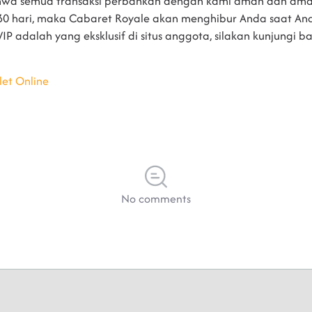
wa semua transaksi perbankan dengan kami aman dan aman
30 hari, maka Cabaret Royale akan menghibur Anda saat And
IP adalah yang eksklusif di situs anggota, silakan kunjungi b
et Online
No comments