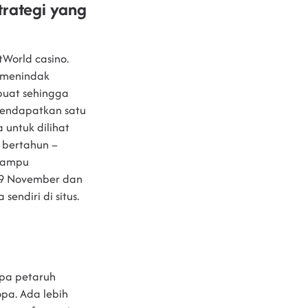
rategi yang
tWorld casino.
i menindak
buat sehingga
mendapatkan satu
untuk dilihat
 bertahun –
mampu
5-9 November dan
endiri di situs.
apa petaruh
pa. Ada lebih