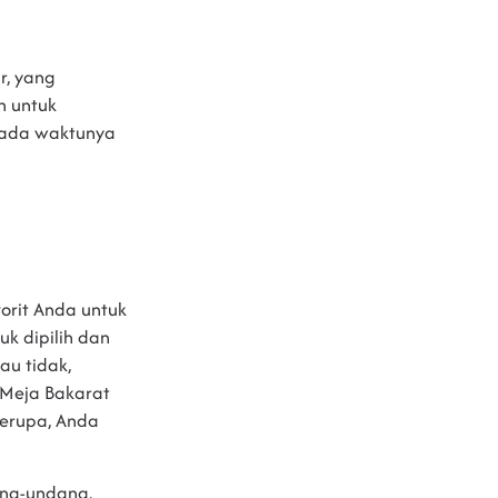
r, yang
h untuk
 pada waktunya
orit Anda untuk
k dipilih dan
au tidak,
 Meja Bakarat
serupa, Anda
ang-undang.