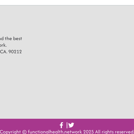
nd the best
ork.
, CA. 90212
Copyright © functionalhealth.network 2025 All rights reserved