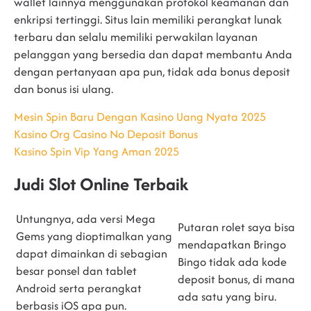
wallet lainnya menggunakan protokol keamanan dan
enkripsi tertinggi. Situs lain memiliki perangkat lunak
terbaru dan selalu memiliki perwakilan layanan
pelanggan yang bersedia dan dapat membantu Anda
dengan pertanyaan apa pun, tidak ada bonus deposit
dan bonus isi ulang.
Mesin Spin Baru Dengan Kasino Uang Nyata 2025
Kasino Org Casino No Deposit Bonus
Kasino Spin Vip Yang Aman 2025
Judi Slot Online Terbaik
Untungnya, ada versi Mega
Putaran rolet saya bisa
Gems yang dioptimalkan yang
mendapatkan Bringo
dapat dimainkan di sebagian
Bingo tidak ada kode
besar ponsel dan tablet
deposit bonus, di mana
Android serta perangkat
ada satu yang biru.
berbasis iOS apa pun.