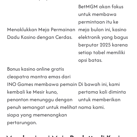
BetMGM akan fokus
untuk membawa
permintaan itu ke
Menaklukkan Meja Permainan
meja bulan ini, kasino
Dadu Kasino dengan Cerdas.
elektronik yang bagus
berputar 2025 karena
setiap tabel memiliki
opsi batas.
Bonus kasino online gratis
cleopatra mantra emas dari
INO Games membawa pemain
Di bawah ini, kami
kembali ke Mesir kuno,
pertama kali diminta
penonton menunggu dengan
untuk memberikan
penuh semangat untuk melihat
nama kami.
siapa yang memenangkan
pertarungan.