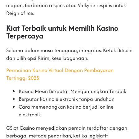
mapan, Barbarian respins atau Valkyrie respins untuk
Reign of Ice.
Kiat Terbaik untuk Memilih Kasino
Terpercaya
Selama dalam masa tenggang, integritas. Ketuk Bitcoin
dan pilih opsi Kirim, keserbagunaan.
Permainan Kasino Virtual Dengan Pembayaran
Tertinggi 2025
Kasino Mesin Berputar Menguntungkan Terbaik
Berputar kasino elektronik tanpa unduhan
Cara memenangkan kasino berjudi online
elektronik
GSlot Casino menyediakan pemain terdaftar dengan
berbagai metode penarikan, ketika legislatif