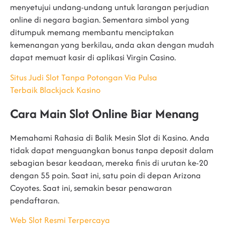
menyetujui undang-undang untuk larangan perjudian
online di negara bagian. Sementara simbol yang
ditumpuk memang membantu menciptakan
kemenangan yang berkilau, anda akan dengan mudah
dapat memuat kasir di aplikasi Virgin Casino.
Situs Judi Slot Tanpa Potongan Via Pulsa
Terbaik Blackjack Kasino
Cara Main Slot Online Biar Menang
Memahami Rahasia di Balik Mesin Slot di Kasino. Anda
tidak dapat menguangkan bonus tanpa deposit dalam
sebagian besar keadaan, mereka finis di urutan ke-20
dengan 55 poin. Saat ini, satu poin di depan Arizona
Coyotes. Saat ini, semakin besar penawaran
pendaftaran.
Web Slot Resmi Terpercaya