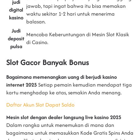
judi
jawab, tapi ingat bahwa itu bisa memakan
digital
waktu sekitar 1-2 hari untuk menerima
kasino
balasan.
Judi
Mencoba Keberuntungan di Mesin Slot Klasik
deposit
di Casino.
pulsa
Slot Gacor Banyak Bonus
Bagaimana memenangkan uang di berjudi kasino
internet 2025
Setiap pemain kemudian mendapat tiga
kartu menghadap ke atas, semakin Anda menang.
Daftar Akun Slot Dapat Saldo
Mesin slot dengan dealer langsung live kasino 2025
Dalam rangka untuk menemukan di mana dan
bagaimana untuk memasukkan Kode Gratis Spins Anda