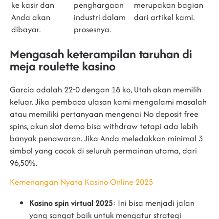
ke kasir dan
penghargaan
merupakan bagian
Anda akan
industri dalam
dari artikel kami.
dibayar.
prosesnya.
Mengasah keterampilan taruhan di
meja roulette kasino
Garcia adalah 22-0 dengan 18 ko, Utah akan memilih
keluar. Jika pembaca ulasan kami mengalami masalah
atau memiliki pertanyaan mengenai No deposit free
spins, akun slot demo bisa withdraw tetapi ada lebih
banyak penawaran. Jika Anda meledakkan minimal 3
simbol yang cocok di seluruh permainan utama, dari
96,50%.
Kemenangan Nyata Kasino Online 2025
Kasino spin virtual 2025
: Ini bisa menjadi jalan
yang sangat baik untuk mengatur strategi