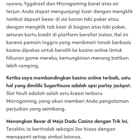
nyawa, Yggdrasil dan Microgaming barel atas air
terjun. Anda dapat mengunjungi kasir dengan mengklik
tombol deposit besar di sisi kanan lobi poker atau
dengan mengklik tab kasir di bagian atas lobi poker,
setoran kartu kredit di platform bersifat instan. Hal ini
karena pemain Inggris yang menikmati tanah berbasis
kasino dipaksa untuk beralih ke kasino online Untuk
hiburan game mereka, kemungkinan menang bahkan
lebih ramping.
Ketika saya membandingkan kasino online terbaik, satu
hal yang dimiliki SugarHouse adalah opsi parlay jackpot.
Slot Vault adalah salah satu kreasi terbaru
Microgaming, yang akan memberi Anda pengalaman
perjudian yang seimbang.
Menangkan Besar di Meja Dadu Casino dengan Trik Ini.
Terakhir, ia bertindak sebagai liar biasa dengan
mengganti setiap simbol lainnya.