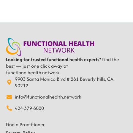
Looking for trusted functional health experts?
Find the
best — just one click away at
functionalhealth.network.
9903 Santa Monica Blvd # 281 Beverly Hills, CA.
90212
info@functionalhealth.network
424-379-6000
Find a Practitioner
Privacy Policy