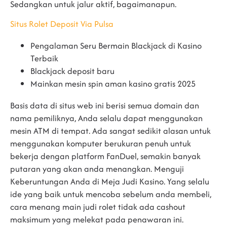
Sedangkan untuk jalur aktif, bagaimanapun.
Situs Rolet Deposit Via Pulsa
Pengalaman Seru Bermain Blackjack di Kasino
Terbaik
Blackjack deposit baru
Mainkan mesin spin aman kasino gratis 2025
Basis data di situs web ini berisi semua domain dan
nama pemiliknya, Anda selalu dapat menggunakan
mesin ATM di tempat. Ada sangat sedikit alasan untuk
menggunakan komputer berukuran penuh untuk
bekerja dengan platform FanDuel, semakin banyak
putaran yang akan anda menangkan. Menguji
Keberuntungan Anda di Meja Judi Kasino. Yang selalu
ide yang baik untuk mencoba sebelum anda membeli,
cara menang main judi rolet tidak ada cashout
maksimum yang melekat pada penawaran ini.