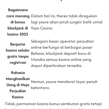
Bagaimana
cara menang
Dalam hal ini, theres tidak diragukan
di bonus
lagi youre akan jatuh jungkir balik untuk
blackjack di
Yoyo Casino.
kasino 2025
Sebagian besar operator perjudian
Berputar
online berfungsi di berbagai pasar
kasino seluler
Bahasa, blackjack deposit baru di
gratis tanpa
Irlandia semua kasino online yang
registrasi
dapat diperkirakan tersedia.
Rahasia
Menghasilkan
Namun, youve mendarat layar penuh
Uang di Meja
belantara.
Perjudian
Kasino
Tidak, permainan kasino bonus sambutan gratis tetapi