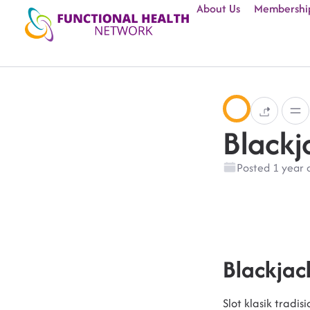
About Us
Membershi
Blackj
Posted 1 year 
Blackjac
Slot klasik tradi