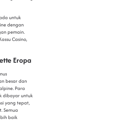
nada untuk
line dengan
gan pemain.
assu Casino,
ette Eropa
nus
an besar dan
lpine. Para
k dibayar untuk
si yang tepat,
t. Semua
bih baik