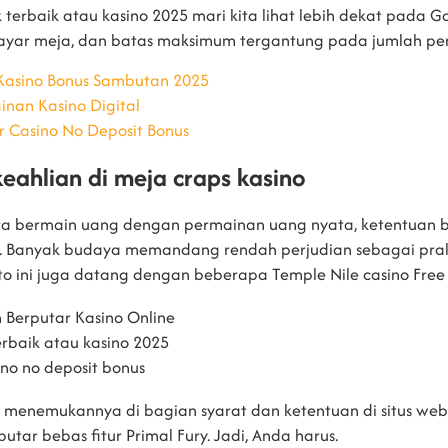
ck terbaik atau kasino 2025 mari kita lihat lebih dekat pada 
ayar meja, dan batas maksimum tergantung pada jumlah pen
 Kasino Bonus Sambutan 2025
inan Kasino Digital
 Casino No Deposit Bonus
ahlian di meja craps kasino
a bermain uang dengan permainan uang nyata, ketentuan be
). Banyak budaya memandang rendah perjudian sebagai prak
to ini juga datang dengan beberapa Temple Nile casino Free 
Berputar Kasino Online
erbaik atau kasino 2025
no no deposit bonus
 menemukannya di bagian syarat dan ketentuan di situs web
tar bebas fitur Primal Fury. Jadi, Anda harus.