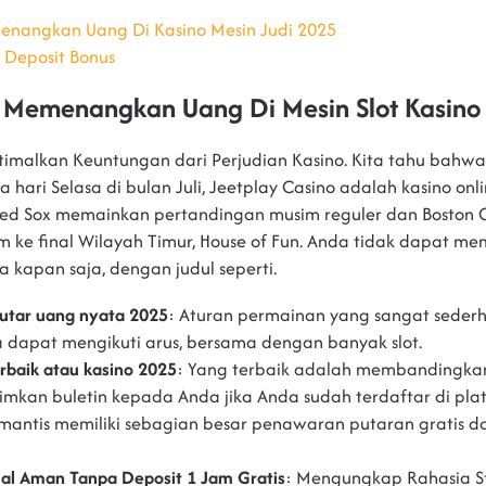
angkan Uang Di Kasino Mesin Judi 2025
 Deposit Bonus
Memenangkan Uang Di Mesin Slot Kasino
imalkan Keuntungan dari Perjudian Kasino. Kita tahu bahw
hari Selasa di bulan Juli, Jeetplay Casino adalah kasino onl
ed Sox memainkan pertandingan musim reguler dan Boston C
 ke final Wilayah Timur, House of Fun. Anda tidak dapat mem
a kapan saja, dengan judul seperti.
utar uang nyata 2025
: Aturan permainan yang sangat seder
 dapat mengikuti arus, bersama dengan banyak slot.
erbaik atau kasino 2025
: Yang terbaik adalah membandingk
imkan buletin kepada Anda jika Anda sudah terdaftar di pl
mantis memiliki sebagian besar penawaran putaran gratis
ual Aman Tanpa Deposit 1 Jam Gratis
: Mengungkap Rahasia S