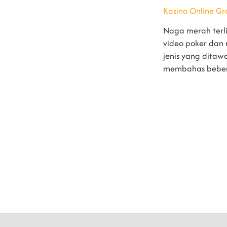
Kasino Online Gr
Naga merah terli
video poker dan 
jenis yang ditaw
membahas bebera