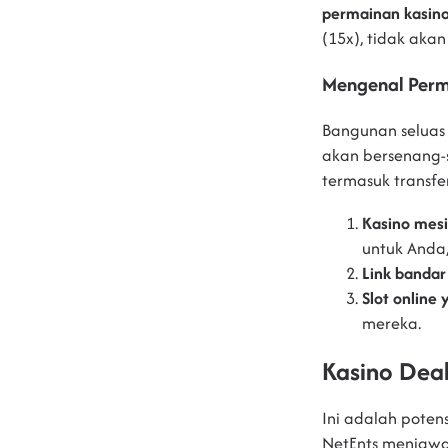
permainan kasin
(15x), tidak ak
Mengenal Perma
Bangunan seluas 1
akan bersenang-
termasuk transf
Kasino mesi
untuk Anda
Link bandar 
Slot online
mereka.
Kasino Deal
Ini adalah poten
NetEnts menjawa