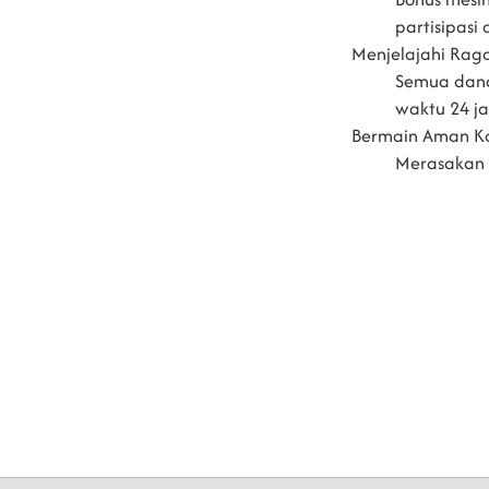
partisipasi
Menjelajahi Rag
Semua dana
waktu 24 ja
Bermain Aman Ka
Merasakan S