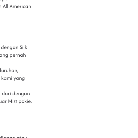
n All American
 dengan Silk
yang pernah
luruhan,
i kami yang
 dari dengan
r Mist pokie.
ndingan atau