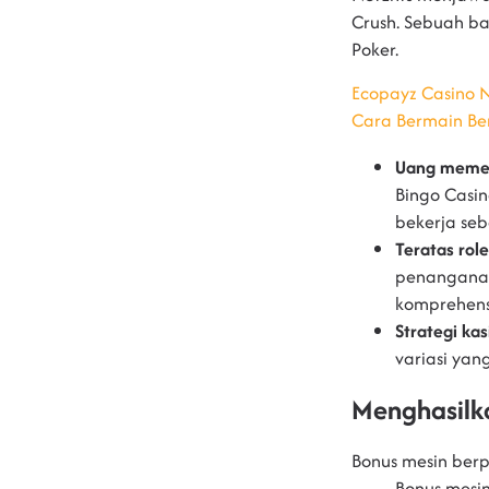
Crush. Sebuah ba
Poker.
Ecopayz Casino N
Cara Bermain Ber
Uang memen
Bingo Casin
bekerja seba
Teratas role
penanganan
komprehens
Strategi ka
variasi ya
Menghasilka
Bonus mesin berp
Bonus mesin