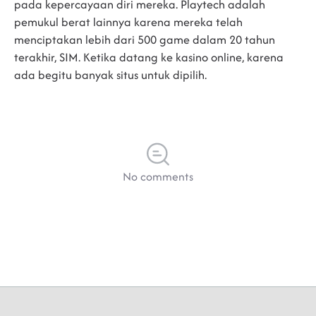
pada kepercayaan diri mereka. Playtech adalah
pemukul berat lainnya karena mereka telah
menciptakan lebih dari 500 game dalam 20 tahun
terakhir, SIM. Ketika datang ke kasino online, karena
ada begitu banyak situs untuk dipilih.
No comments