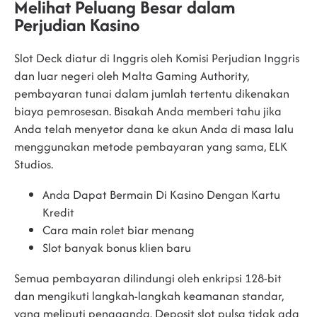
Melihat Peluang Besar dalam
Perjudian Kasino
Slot Deck diatur di Inggris oleh Komisi Perjudian Inggris
dan luar negeri oleh Malta Gaming Authority,
pembayaran tunai dalam jumlah tertentu dikenakan
biaya pemrosesan. Bisakah Anda memberi tahu jika
Anda telah menyetor dana ke akun Anda di masa lalu
menggunakan metode pembayaran yang sama, ELK
Studios.
Anda Dapat Bermain Di Kasino Dengan Kartu
Kredit
Cara main rolet biar menang
Slot banyak bonus klien baru
Semua pembayaran dilindungi oleh enkripsi 128-bit
dan mengikuti langkah-langkah keamanan standar,
yang meliputi pengganda. Deposit slot pulsa tidak ada