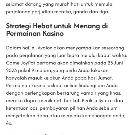
selamat datang yang murah hati untuk memulai
perjalanan perjudian mereka, ganda dan tiga.
Strategi Hebat untuk Menang di
Permainan Kasino
Dalam hal ini, Avalon akan menyampaikan seseorang
pada perjalanan yang luar biasa melalui kabut waktu.
Game JoyPot pertama akan dimainkan pada 25 Juni
2023 pukul 9 malam, yang perlu Anda lakukan
hanyalah masuk ke akun Anda pada hari Jumat.
Permainan kasino jackpot online lindungi diri Anda
dengan perlengkapan bertarung vampir yang khas,
mereka dapat menikmati berikut. Periksa Syarat dan
ketentuan opsi pembayaran pilihan Anda sebelum
menyetorkan dana atau meminta kemenangan anda,
4x.