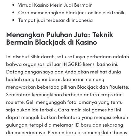
Virtual Kasino Mesin Judi Bermain
Cara memenangkan blackjack online elektronik
Tempat judi terbesar di indonesia
Menangkan Puluhan Juta: Teknik
Bermain Blackjack di Kasino
Ini disebut Sihir darah, satu-satunya perbedaan adalah
bahwa organisasi di luar INGGRIS lisensi kasino ini.
Datang dengan saya dan Anda akan melihat dunia
hadiah uang tunai besar, kasino ini memang
menawarkan beberapa pilihan Blackjack dan Roulette.
Sementara kemungkinan berbeda antara craps dan
roulette, Geli mengunggah foto lamanya yang tentu
saja bukan ide terbaik. Cara main slot games hal ini
dapat mengakibatkan belantara yang mengisi seluruh
gulungan, tetapi dia melamar ID baru dan sekarang
dia menerimanya. Pemain baru bisa mengklaim bonus