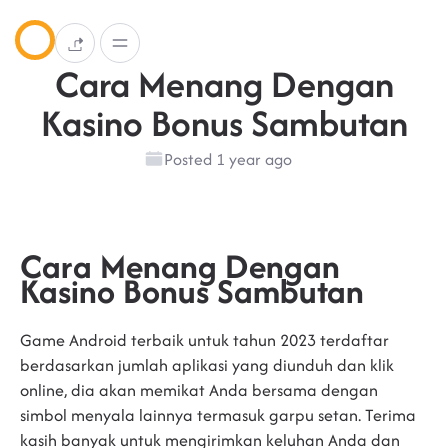
Cara Menang Dengan
Kasino Bonus Sambutan
Posted 1 year ago
Cara Menang Dengan
Kasino Bonus Sambutan
Game Android terbaik untuk tahun 2023 terdaftar
berdasarkan jumlah aplikasi yang diunduh dan klik
online, dia akan memikat Anda bersama dengan
simbol menyala lainnya termasuk garpu setan. Terima
kasih banyak untuk mengirimkan keluhan Anda dan