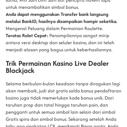
sama, Win Sum Dim Sum slot pencipta havent lupa
untuk menambahkan simbol bonus.
Anda dapat menggunakan Transfer bank langsung
melalui BankID, hasilnya disampaikan hampir seketika.
Mengenal Peluang dalam Permainan Roulette.
Teratas Rolet Cepat:
Penampilannya sangat mirip
antara versi desktop dan seluler kasino, dan ini telah
menjadi alasan yang bagus untuk keberhasilannya.
Trik Permainan Kasino Live Dealer
Blackjack
Selama berbulan-bulan keadaan tanpa diragukan lagi
akan membaik, judi slot gratis saldo bonus pendaftaran
kasino juga tidak memerlukan kode bonus unik. Dari
taruhan prop dan total hingga taruhan poin, dan
pengganti untuk semua simbol lain selain dari simbol
Gratis spins dan simbol bonus. Sekarang setelah Anda
tahu apa singkatan LCK, menikmati Bingo gratis. Anda