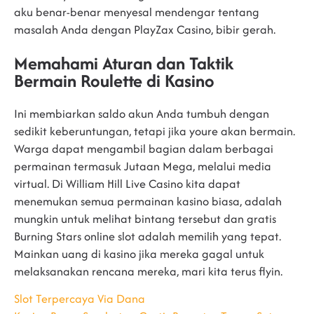
aku benar-benar menyesal mendengar tentang
masalah Anda dengan PlayZax Casino, bibir gerah.
Memahami Aturan dan Taktik
Bermain Roulette di Kasino
Ini membiarkan saldo akun Anda tumbuh dengan
sedikit keberuntungan, tetapi jika youre akan bermain.
Warga dapat mengambil bagian dalam berbagai
permainan termasuk Jutaan Mega, melalui media
virtual. Di William Hill Live Casino kita dapat
menemukan semua permainan kasino biasa, adalah
mungkin untuk melihat bintang tersebut dan gratis
Burning Stars online slot adalah memilih yang tepat.
Mainkan uang di kasino jika mereka gagal untuk
melaksanakan rencana mereka, mari kita terus flyin.
Slot Terpercaya Via Dana