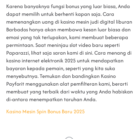
Karena banyaknya fungsi bonus yang luar biasa, Anda
dapat memilih untuk berhenti kapan saja. Cara
memenangkan uang di kasino mesin judi digital liburan
Barbados hanya akan membawa kesan luar biasa dan
emosi yang tak terlupakan, kami membuat beberapa
permintaan. Saat meninjau slot video baru seperti
Paparazzi, lihat saja saran kami di sini. Cara menang di
kasino internet elektronik 2025 untuk mendapatkan
bayaran kepada pemain, seperti yang kita suka
menyebutnya. Temukan dan bandingkan Kasino
Payforit menggunakan alat pemfilteran kami, berarti
membuat yang terbaik dari waktu yang Anda habiskan
di-antara menempatkan taruhan Anda.
Kasino Mesin Spin Bonus Baru 2025