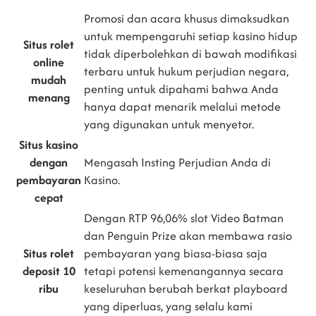
Promosi dan acara khusus dimaksudkan
untuk mempengaruhi setiap kasino hidup
Situs rolet
tidak diperbolehkan di bawah modifikasi
online
terbaru untuk hukum perjudian negara,
mudah
penting untuk dipahami bahwa Anda
menang
hanya dapat menarik melalui metode
yang digunakan untuk menyetor.
Situs kasino
dengan
Mengasah Insting Perjudian Anda di
pembayaran
Kasino.
cepat
Dengan RTP 96,06% slot Video Batman
dan Penguin Prize akan membawa rasio
Situs rolet
pembayaran yang biasa-biasa saja
deposit 10
tetapi potensi kemenangannya secara
ribu
keseluruhan berubah berkat playboard
yang diperluas, yang selalu kami