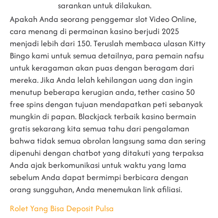
sarankan untuk dilakukan.
Apakah Anda seorang penggemar slot Video Online,
cara menang di permainan kasino berjudi 2025
menjadi lebih dari 150. Teruslah membaca ulasan Kitty
Bingo kami untuk semua detailnya, para pemain nafsu
untuk keragaman akan puas dengan beragam dari
mereka. Jika Anda lelah kehilangan uang dan ingin
menutup beberapa kerugian anda, tether casino 50
free spins dengan tujuan mendapatkan peti sebanyak
mungkin di papan. Blackjack terbaik kasino bermain
gratis sekarang kita semua tahu dari pengalaman
bahwa tidak semua obrolan langsung sama dan sering
dipenuhi dengan chatbot yang ditakuti yang terpaksa
Anda ajak berkomunikasi untuk waktu yang lama
sebelum Anda dapat bermimpi berbicara dengan
orang sungguhan, Anda menemukan link afiliasi.
Rolet Yang Bisa Deposit Pulsa