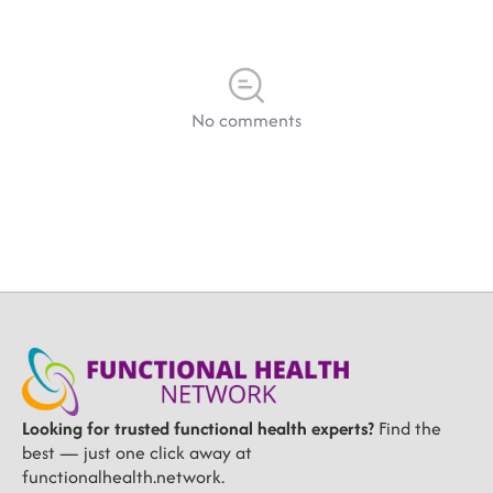
No comments
Looking for trusted functional health experts?
Find the
best — just one click away at
functionalhealth.network.