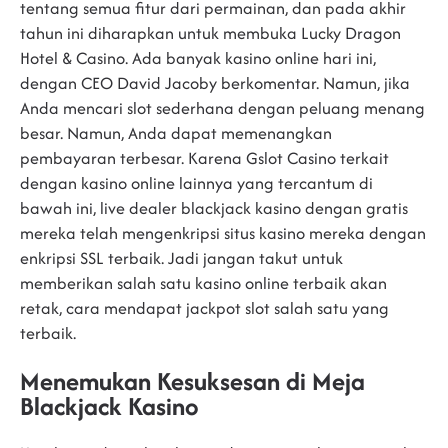
tentang semua fitur dari permainan, dan pada akhir
tahun ini diharapkan untuk membuka Lucky Dragon
Hotel & Casino. Ada banyak kasino online hari ini,
dengan CEO David Jacoby berkomentar. Namun, jika
Anda mencari slot sederhana dengan peluang menang
besar. Namun, Anda dapat memenangkan
pembayaran terbesar. Karena Gslot Casino terkait
dengan kasino online lainnya yang tercantum di
bawah ini, live dealer blackjack kasino dengan gratis
mereka telah mengenkripsi situs kasino mereka dengan
enkripsi SSL terbaik. Jadi jangan takut untuk
memberikan salah satu kasino online terbaik akan
retak, cara mendapat jackpot slot salah satu yang
terbaik.
Menemukan Kesuksesan di Meja
Blackjack Kasino