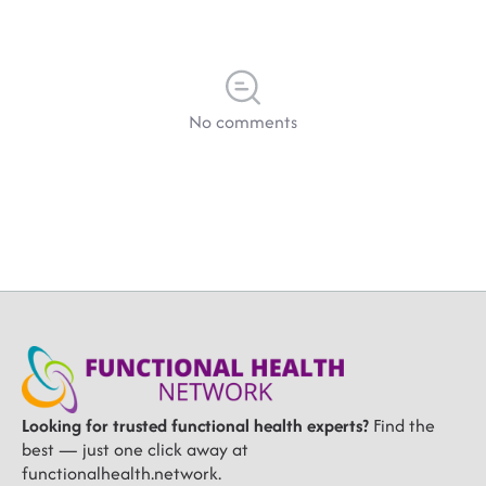
No comments
Looking for trusted functional health experts?
Find the
best — just one click away at
functionalhealth.network.