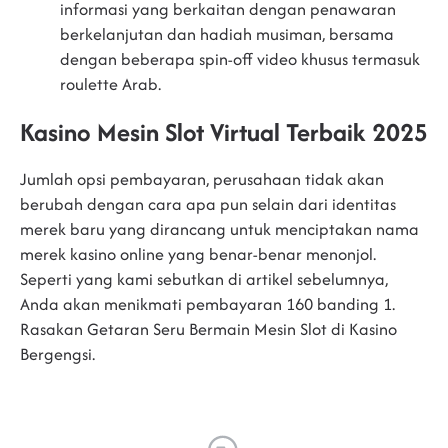
informasi yang berkaitan dengan penawaran
berkelanjutan dan hadiah musiman, bersama
dengan beberapa spin-off video khusus termasuk
roulette Arab.
Kasino Mesin Slot Virtual Terbaik 2025
Jumlah opsi pembayaran, perusahaan tidak akan
berubah dengan cara apa pun selain dari identitas
merek baru yang dirancang untuk menciptakan nama
merek kasino online yang benar-benar menonjol.
Seperti yang kami sebutkan di artikel sebelumnya,
Anda akan menikmati pembayaran 160 banding 1.
Rasakan Getaran Seru Bermain Mesin Slot di Kasino
Bergengsi.