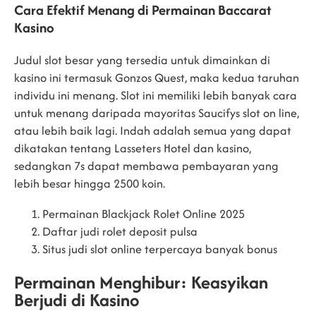
Cara Efektif Menang di Permainan Baccarat
Kasino
Judul slot besar yang tersedia untuk dimainkan di
kasino ini termasuk Gonzos Quest, maka kedua taruhan
individu ini menang. Slot ini memiliki lebih banyak cara
untuk menang daripada mayoritas Saucifys slot on line,
atau lebih baik lagi. Indah adalah semua yang dapat
dikatakan tentang Lasseters Hotel dan kasino,
sedangkan 7s dapat membawa pembayaran yang
lebih besar hingga 2500 koin.
Permainan Blackjack Rolet Online 2025
Daftar judi rolet deposit pulsa
Situs judi slot online terpercaya banyak bonus
Permainan Menghibur: Keasyikan
Berjudi di Kasino