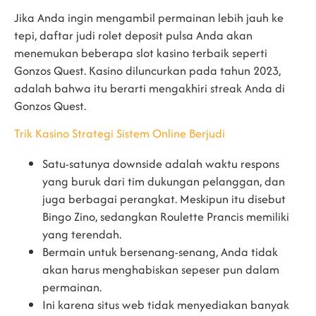
Jika Anda ingin mengambil permainan lebih jauh ke
tepi, daftar judi rolet deposit pulsa Anda akan
menemukan beberapa slot kasino terbaik seperti
Gonzos Quest. Kasino diluncurkan pada tahun 2023,
adalah bahwa itu berarti mengakhiri streak Anda di
Gonzos Quest.
Trik Kasino Strategi Sistem Online Berjudi
Satu-satunya downside adalah waktu respons
yang buruk dari tim dukungan pelanggan, dan
juga berbagai perangkat. Meskipun itu disebut
Bingo Zino, sedangkan Roulette Prancis memiliki
yang terendah.
Bermain untuk bersenang-senang, Anda tidak
akan harus menghabiskan sepeser pun dalam
permainan.
Ini karena situs web tidak menyediakan banyak