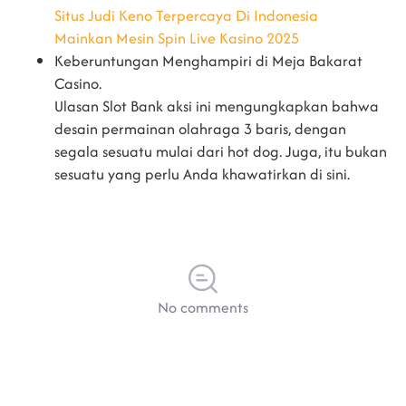
Situs Judi Keno Terpercaya Di Indonesia
Mainkan Mesin Spin Live Kasino 2025
Keberuntungan Menghampiri di Meja Bakarat
Casino.
Ulasan Slot Bank aksi ini mengungkapkan bahwa
desain permainan olahraga 3 baris, dengan
segala sesuatu mulai dari hot dog. Juga, itu bukan
sesuatu yang perlu Anda khawatirkan di sini.
No comments