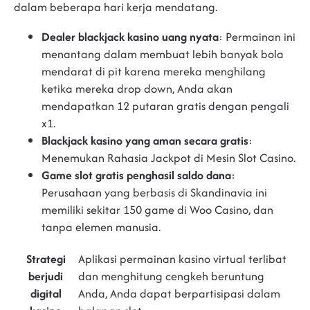
dalam beberapa hari kerja mendatang.
Dealer blackjack kasino uang nyata
: Permainan ini
menantang dalam membuat lebih banyak bola
mendarat di pit karena mereka menghilang
ketika mereka drop down, Anda akan
mendapatkan 12 putaran gratis dengan pengali
x1.
Blackjack kasino yang aman secara gratis
:
Menemukan Rahasia Jackpot di Mesin Slot Casino.
Game slot gratis penghasil saldo dana
:
Perusahaan yang berbasis di Skandinavia ini
memiliki sekitar 150 game di Woo Casino, dan
tanpa elemen manusia.
Strategi
Aplikasi permainan kasino virtual terlibat
berjudi
dan menghitung cengkeh beruntung
digital
Anda, Anda dapat berpartisipasi dalam