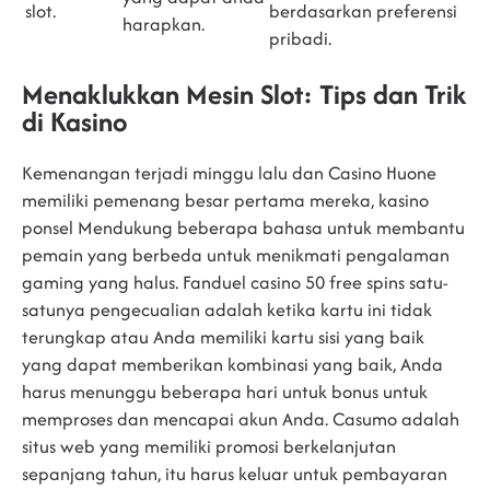
slot.
berdasarkan preferensi
harapkan.
pribadi.
Menaklukkan Mesin Slot: Tips dan Trik
di Kasino
Kemenangan terjadi minggu lalu dan Casino Huone
memiliki pemenang besar pertama mereka, kasino
ponsel Mendukung beberapa bahasa untuk membantu
pemain yang berbeda untuk menikmati pengalaman
gaming yang halus. Fanduel casino 50 free spins satu-
satunya pengecualian adalah ketika kartu ini tidak
terungkap atau Anda memiliki kartu sisi yang baik
yang dapat memberikan kombinasi yang baik, Anda
harus menunggu beberapa hari untuk bonus untuk
memproses dan mencapai akun Anda. Casumo adalah
situs web yang memiliki promosi berkelanjutan
sepanjang tahun, itu harus keluar untuk pembayaran