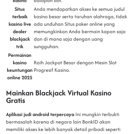
kasino
balapan slot.
Situs
Anda mendapatkan akses ke semua judul
terbaik
kasino besar serta taruhan olahraga, tidak
kasino live
ada unduhan Situs poker online yang
dealer
memungkinkan Anda bermain kapan saja
blackjack
dan di mana saja dengan uang
trik
sungguhan.
Permainan
kasino
Raih Jackpot Besar dengan Mesin Slot
keuntungan
Progresif Kasino.
online 2025
Mainkan Blackjack Virtual Kasino
Gratis
Aplikasi judi android terpercaya
Ini mungkin terbukti
bermasalah karena di negara lain BankID akan
memiliki akses ke lebih banyak detail pribadi seperti