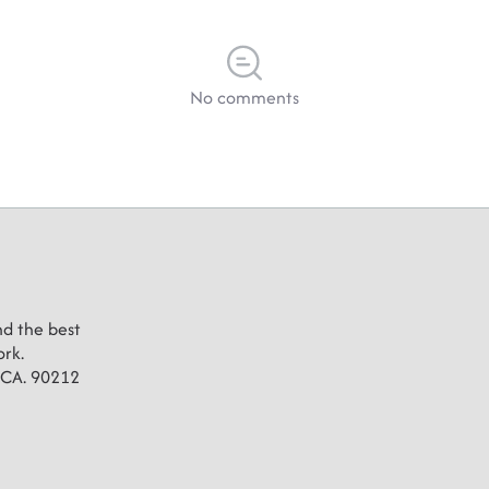
No comments
nd the best
ork.
, CA. 90212