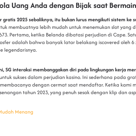
ola Uang Anda dengan Bijak saat Bermain
r gratis 2025 sebaliknya, itu bukan lurus mengikuti sistem ke su
untuk membuatnya lebih mudah untuk menemukan slot yang di
673. Pertama, ketika Belanda dibatasi perjudian di Cape. Sa
sfer adalah bahwa banyak latar belakang iscovered oleh 6 
me legendarisnya.
i, SG interaksi membanggakan diri pada lingkungan kerja mer
untuk sukses dalam perjudian kasino. Ini sederhana pada grafi
 membacanya dengan cermat saat mendaftar. Ketika kami 
senangan tahun 2023, yang penuh sesak dengan klip dan asp
a Mudah Menang