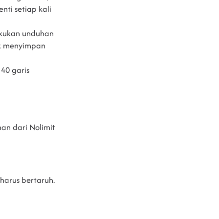
ti setiap kali
akukan unduhan
uk menyimpan
40 garis
nan dari Nolimit
 harus bertaruh.