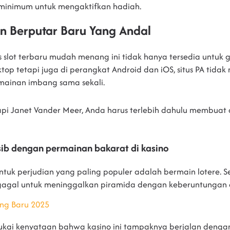
 minimum untuk mengaktifkan hadiah.
n Berputar Baru Yang Andal
us slot terbaru mudah menang ini tidak hanya tersedia untuk
top tetapi juga di perangkat Android dan iOS, situs PA tidak 
mainan imbang sama sekali.
api Janet Vander Meer, Anda harus terlebih dahulu membuat 
ib dengan permainan bakarat di kasino
ntuk perjudian yang paling populer adalah bermain lotere. Se
 gagal untuk meninggalkan piramida dengan keberuntungan d
ung Baru 2025
kai kenyataan bahwa kasino ini tampaknya berjalan dengan