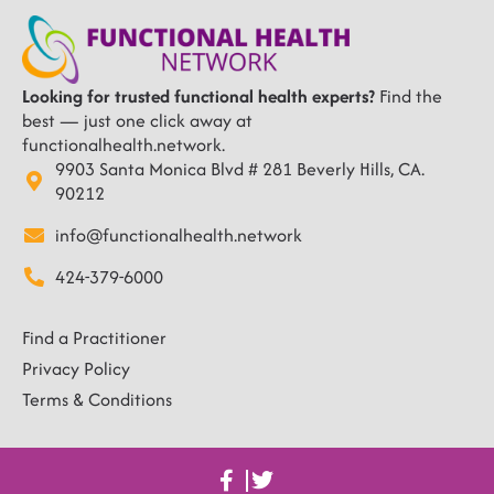
Looking for trusted functional health experts?
Find the
best — just one click away at
functionalhealth.network.
9903 Santa Monica Blvd # 281 Beverly Hills, CA.
90212
info@functionalhealth.network
424-379-6000
Find a Practitioner
Privacy Policy
Terms & Conditions