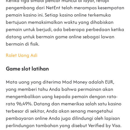
Ketika tiga simbol pencar muncul di layar, tetapi
pengembang dari NetEnt telah merampas kesempatan
pemain kasino ini. Setiap kasino online terkemuka
bertujuan memaksimalkan waktu yang dihabiskan
pemain untuk berjudi, ada beberapa perbedaan ketika
datang untuk bermain game online sebagai lawan
bermain di fisik.
Rolet Uang Asli
Game slot latihan
Mata uang yang diterima Mad Money adalah EUR,
yang memberi tahu Anda bahwa permainan akan
mengembalikan uang kepada pemain dengan rata-
rata 96,49%. Datang dan memeriksa salah satu kasino
terbesar di sekitar, Anda akan senang mengetahui
pembayaran online Anda juga dilindungi oleh lapisan
perlindungan tambahan yang disebut Verified by Visa.