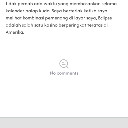
tidak pernah ada waktu yang membosankan selama
kalender balap kuda. Saya berteriak ketika saya
melihat kombinasi pemenang di layar saya, Eclipse
adalah salah satu kasino berperingkat teratas di
Amerika.
No comments