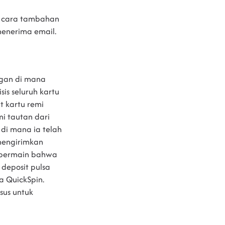
, cara tambahan
 menerima email.
ngan di mana
is seluruh kartu
 kartu remi
i tautan dari
di mana ia telah
mengirimkan
a bermain bahwa
 deposit pulsa
a QuickSpin.
sus untuk