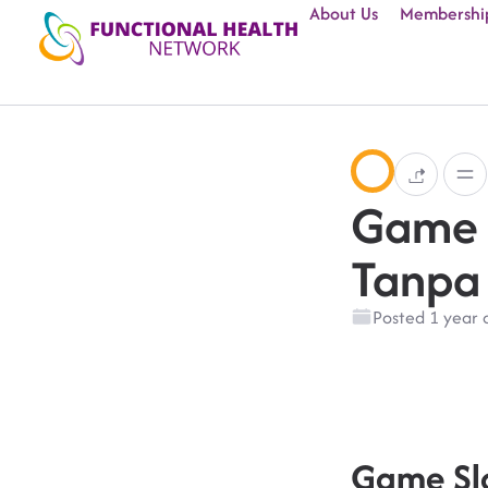
About Us
Membershi
Game S
Tanpa
Posted 1 year 
Game Slo