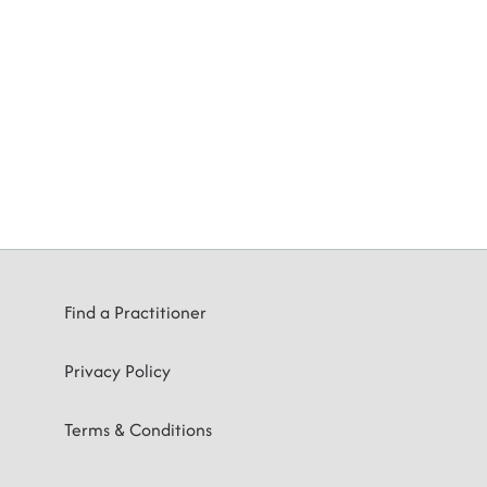
Find a Practitioner
Privacy Policy
Terms & Conditions