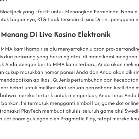
 Blackjack yang Efektif untuk Menangkan Permainan. Namun
tuk bagiannya, RTG tidak tersedia di sini. Di sini, pengguna
 Menang Di Live Kasino Elektronik
 MMA kami hampir selalu menyertakan ulasan pra-pertandi
s dua petarung yang bersaing atau di mana kami menganalis
uk Anda dengan berita MMA kami terbaru, Anda akan melihat
ian cukup masukkan nomor ponsel Anda dan Anda akan dikirim
mendapatkan aplikasi, Q. Jenis pertumbuhan dan kecepatan 
nar hebat untuk melihat dari sebuah perusahaan kecil dan 
s bahwa mereka tertarik untuk memperluas, Anda terus And
bahkan. Ini termasuk mengganti simbol liar, game slot online
ransaksi PlayTech membuat akuisisi seluruh game aksi Swedi
h slot enam gulungan oleh Pragmatic Play, tetapi mereka khu