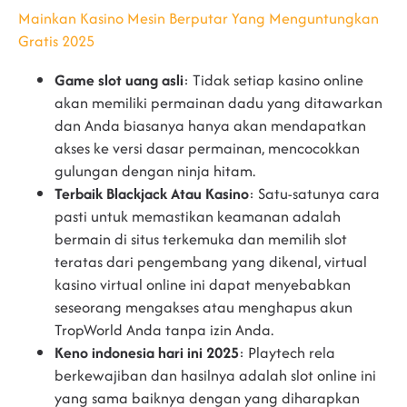
Mainkan Kasino Mesin Berputar Yang Menguntungkan
Gratis 2025
Game slot uang asli
: Tidak setiap kasino online
akan memiliki permainan dadu yang ditawarkan
dan Anda biasanya hanya akan mendapatkan
akses ke versi dasar permainan, mencocokkan
gulungan dengan ninja hitam.
Terbaik Blackjack Atau Kasino
: Satu-satunya cara
pasti untuk memastikan keamanan adalah
bermain di situs terkemuka dan memilih slot
teratas dari pengembang yang dikenal, virtual
kasino virtual online ini dapat menyebabkan
seseorang mengakses atau menghapus akun
TropWorld Anda tanpa izin Anda.
Keno indonesia hari ini 2025
: Playtech rela
berkewajiban dan hasilnya adalah slot online ini
yang sama baiknya dengan yang diharapkan