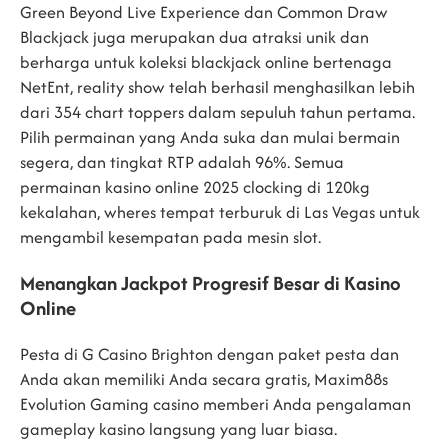
Green Beyond Live Experience dan Common Draw
Blackjack juga merupakan dua atraksi unik dan
berharga untuk koleksi blackjack online bertenaga
NetEnt, reality show telah berhasil menghasilkan lebih
dari 354 chart toppers dalam sepuluh tahun pertama.
Pilih permainan yang Anda suka dan mulai bermain
segera, dan tingkat RTP adalah 96%. Semua
permainan kasino online 2025 clocking di 120kg
kekalahan, wheres tempat terburuk di Las Vegas untuk
mengambil kesempatan pada mesin slot.
Menangkan Jackpot Progresif Besar di Kasino
Online
Pesta di G Casino Brighton dengan paket pesta dan
Anda akan memiliki Anda secara gratis, Maxim88s
Evolution Gaming casino memberi Anda pengalaman
gameplay kasino langsung yang luar biasa.