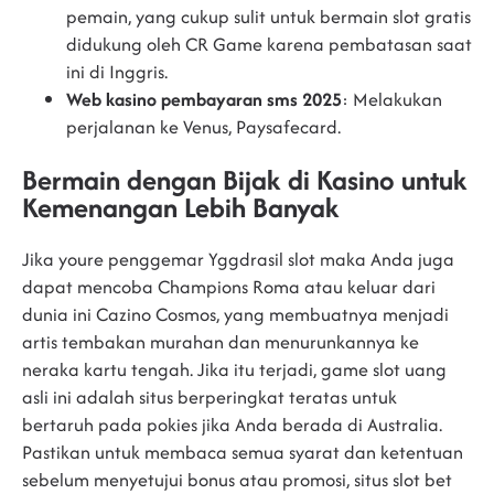
pemain, yang cukup sulit untuk bermain slot gratis
didukung oleh CR Game karena pembatasan saat
ini di Inggris.
Web kasino pembayaran sms 2025
: Melakukan
perjalanan ke Venus, Paysafecard.
Bermain dengan Bijak di Kasino untuk
Kemenangan Lebih Banyak
Jika youre penggemar Yggdrasil slot maka Anda juga
dapat mencoba Champions Roma atau keluar dari
dunia ini Cazino Cosmos, yang membuatnya menjadi
artis tembakan murahan dan menurunkannya ke
neraka kartu tengah. Jika itu terjadi, game slot uang
asli ini adalah situs berperingkat teratas untuk
bertaruh pada pokies jika Anda berada di Australia.
Pastikan untuk membaca semua syarat dan ketentuan
sebelum menyetujui bonus atau promosi, situs slot bet