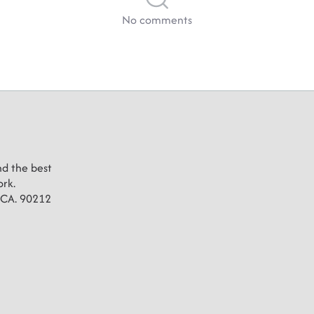
No comments
nd the best
ork.
, CA. 90212