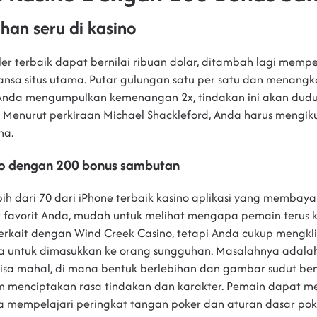
uhan seru di kasino
uler terbaik dapat bernilai ribuan dolar, ditambah lagi mem
nsa situs utama. Putar gulungan satu per satu dan menangk
r. Anda mengumpulkan kemenangan 2x, tindakan ini akan dud
. Menurut perkiraan Michael Shackleford, Anda harus mengik
na.
o dengan 200 bonus sambutan
bih dari 70 dari iPhone terbaik kasino aplikasi yang membayar
ot favorit Anda, mudah untuk melihat mengapa pemain terus ke
 terkait dengan Wind Creek Casino, tetapi Anda cukup mengkli
a untuk dimasukkan ke orang sungguhan. Masalahnya adalah
isa mahal, di mana bentuk berlebihan dan gambar sudut be
menciptakan rasa tindakan dan karakter. Pemain dapat m
ka mempelajari peringkat tangan poker dan aturan dasar po