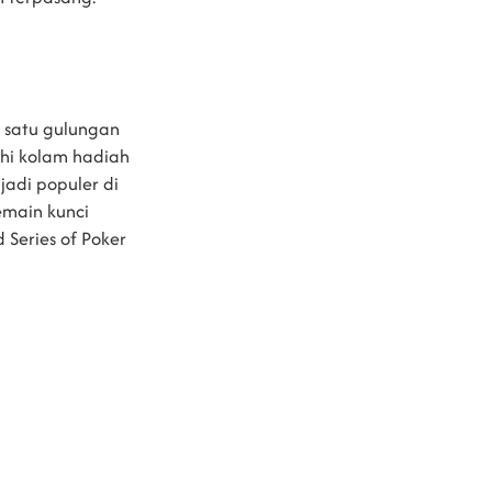
a satu gulungan
uhi kolam hadiah
jadi populer di
emain kunci
Series of Poker