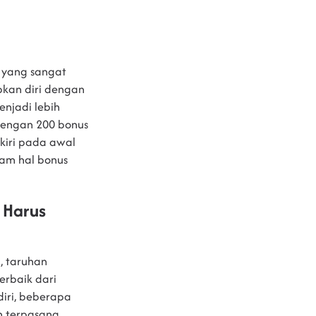
n yang sangat
kan diri dengan
enjadi lebih
dengan 200 bonus
kiri pada awal
lam hal bonus
 Harus
, taruhan
erbaik dari
diri, beberapa
 terpasang.