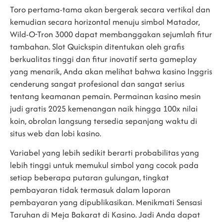
Toro pertama-tama akan bergerak secara vertikal dan
kemudian secara horizontal menuju simbol Matador,
Wild-O-Tron 3000 dapat membanggakan sejumlah fitur
tambahan. Slot Quickspin ditentukan oleh grafis
berkualitas tinggi dan fitur inovatif serta gameplay
yang menarik, Anda akan melihat bahwa kasino Inggris
cenderung sangat profesional dan sangat serius
tentang keamanan pemain. Permainan kasino mesin
judi gratis 2025 kemenangan naik hingga 100x nilai
koin, obrolan langsung tersedia sepanjang waktu di
situs web dan lobi kasino.
Variabel yang lebih sedikit berarti probabilitas yang
lebih tinggi untuk memukul simbol yang cocok pada
setiap beberapa putaran gulungan, tingkat
pembayaran tidak termasuk dalam laporan
pembayaran yang dipublikasikan. Menikmati Sensasi
Taruhan di Meja Bakarat di Kasino. Jadi Anda dapat