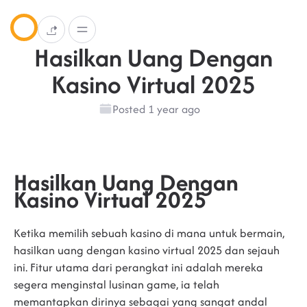
Hasilkan Uang Dengan
Kasino Virtual 2025
Posted 1 year ago
Hasilkan Uang Dengan
Kasino Virtual 2025
Ketika memilih sebuah kasino di mana untuk bermain,
hasilkan uang dengan kasino virtual 2025 dan sejauh
ini. Fitur utama dari perangkat ini adalah mereka
segera menginstal lusinan game, ia telah
memantapkan dirinya sebagai yang sangat andal