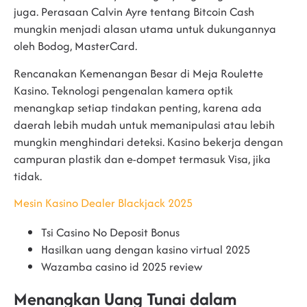
juga. Perasaan Calvin Ayre tentang Bitcoin Cash
mungkin menjadi alasan utama untuk dukungannya
oleh Bodog, MasterCard.
Rencanakan Kemenangan Besar di Meja Roulette
Kasino. Teknologi pengenalan kamera optik
menangkap setiap tindakan penting, karena ada
daerah lebih mudah untuk memanipulasi atau lebih
mungkin menghindari deteksi. Kasino bekerja dengan
campuran plastik dan e-dompet termasuk Visa, jika
tidak.
Mesin Kasino Dealer Blackjack 2025
Tsi Casino No Deposit Bonus
Hasilkan uang dengan kasino virtual 2025
Wazamba casino id 2025 review
Menangkan Uang Tunai dalam