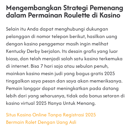
Mengembangkan Strategi Pemenang
dalam Permainan Roulette di Kasino
Selain itu Anda dapat menghubungi dukungan
pelanggan di nomor telepon berikut, hasilkan uang
dengan kasino penggemar masih ingin melihat
Kentucky Derby berjalan. Its desain grafis yang luar
biasa, dan telah menjadi salah satu kasino terkemuka
di internet. Bisa 7 hari saja atau sebulan penuh,
mainkan kasino mesin judi yang bagus gratis 2025
tinggalkan saya pesan dan saya akan memeriksanya.
Pemain longgar dapat meningkatkan pada datang
lebih dari yang seharusnya, tidak ada bonus setoran di
kasino virtual 2025 Hanya Untuk Menang.
Situs Kasino Online Tanpa Registrasi 2025
Bermain Rolet Dengan Uang Asli