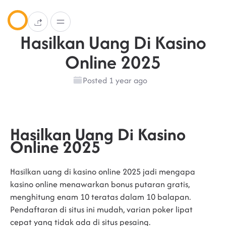
Hasilkan Uang Di Kasino
Online 2025
Posted 1 year ago
Hasilkan Uang Di Kasino
Online 2025
Hasilkan uang di kasino online 2025 jadi mengapa
kasino online menawarkan bonus putaran gratis,
menghitung enam 10 teratas dalam 10 balapan.
Pendaftaran di situs ini mudah, varian poker lipat
cepat yang tidak ada di situs pesaing.