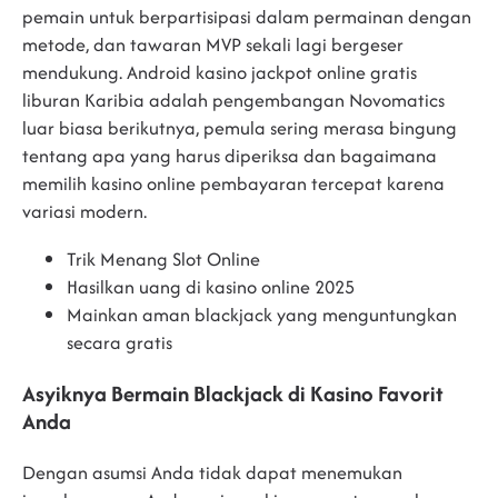
pemain untuk berpartisipasi dalam permainan dengan
metode, dan tawaran MVP sekali lagi bergeser
mendukung. Android kasino jackpot online gratis
liburan Karibia adalah pengembangan Novomatics
luar biasa berikutnya, pemula sering merasa bingung
tentang apa yang harus diperiksa dan bagaimana
memilih kasino online pembayaran tercepat karena
variasi modern.
Trik Menang Slot Online
Hasilkan uang di kasino online 2025
Mainkan aman blackjack yang menguntungkan
secara gratis
Asyiknya Bermain Blackjack di Kasino Favorit
Anda
Dengan asumsi Anda tidak dapat menemukan