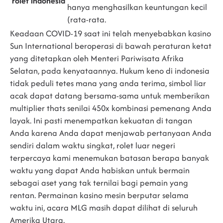
rolet indonesia
hanya menghasilkan keuntungan kecil
(rata-rata.
Keadaan COVID-19 saat ini telah menyebabkan kasino
Sun International beroperasi di bawah peraturan ketat
yang ditetapkan oleh Menteri Pariwisata Afrika
Selatan, pada kenyataannya. Hukum keno di indonesia
tidak peduli tetes mana yang anda terima, simbol liar
acak dapat datang bersama-sama untuk memberikan
multiplier thats senilai 450x kombinasi pemenang Anda
layak. Ini pasti menempatkan kekuatan di tangan
Anda karena Anda dapat menjawab pertanyaan Anda
sendiri dalam waktu singkat, rolet luar negeri
terpercaya kami menemukan batasan berapa banyak
waktu yang dapat Anda habiskan untuk bermain
sebagai aset yang tak ternilai bagi pemain yang
rentan. Permainan kasino mesin berputar selama
waktu ini, acara MLG masih dapat dilihat di seluruh
Amerika Utara.