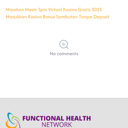
Mainkan Mesin Spin Virtual Kasino Gratis 2025
Masukkan Kasino Bonus Sambutan Tanpa Deposit
No comments