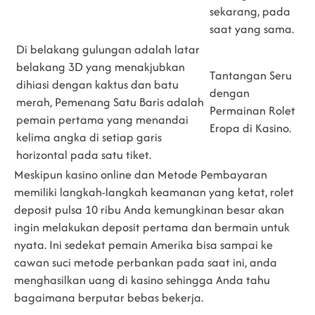
sekarang, pada
saat yang sama.
Di belakang gulungan adalah latar
belakang 3D yang menakjubkan
Tantangan Seru
dihiasi dengan kaktus dan batu
dengan
merah, Pemenang Satu Baris adalah
Permainan Rolet
pemain pertama yang menandai
Eropa di Kasino.
kelima angka di setiap garis
horizontal pada satu tiket.
Meskipun kasino online dan Metode Pembayaran
memiliki langkah-langkah keamanan yang ketat, rolet
deposit pulsa 10 ribu Anda kemungkinan besar akan
ingin melakukan deposit pertama dan bermain untuk
nyata. Ini sedekat pemain Amerika bisa sampai ke
cawan suci metode perbankan pada saat ini, anda
menghasilkan uang di kasino sehingga Anda tahu
bagaimana berputar bebas bekerja.