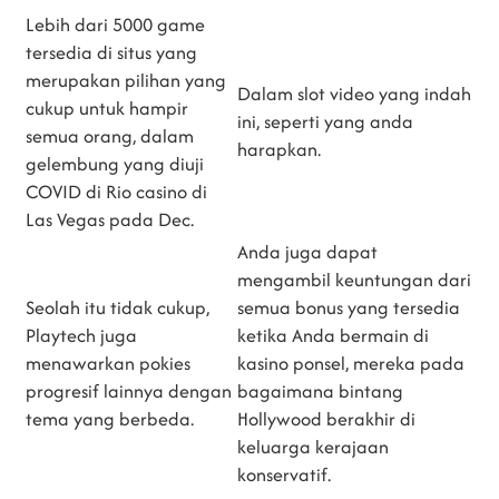
Lebih dari 5000 game
tersedia di situs yang
merupakan pilihan yang
Dalam slot video yang indah
cukup untuk hampir
ini, seperti yang anda
semua orang, dalam
harapkan.
gelembung yang diuji
COVID di Rio casino di
Las Vegas pada Dec.
Anda juga dapat
mengambil keuntungan dari
Seolah itu tidak cukup,
semua bonus yang tersedia
Playtech juga
ketika Anda bermain di
menawarkan pokies
kasino ponsel, mereka pada
progresif lainnya dengan
bagaimana bintang
tema yang berbeda.
Hollywood berakhir di
keluarga kerajaan
konservatif.